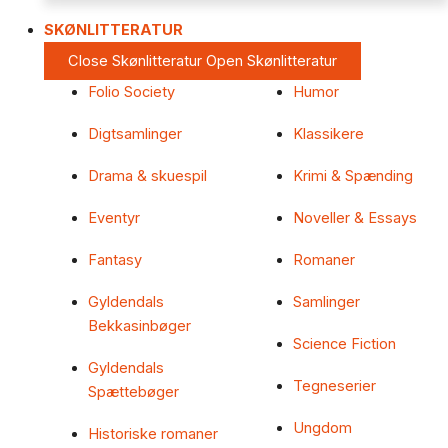
SKØNLITTERATUR
Close Skønlitteratur
Open Skønlitteratur
Folio Society
Humor
Digtsamlinger
Klassikere
Drama & skuespil
Krimi & Spænding
Eventyr
Noveller & Essays
Fantasy
Romaner
Gyldendals
Samlinger
Bekkasinbøger
Science Fiction
Gyldendals
Tegneserier
Spættebøger
Ungdom
Historiske romaner