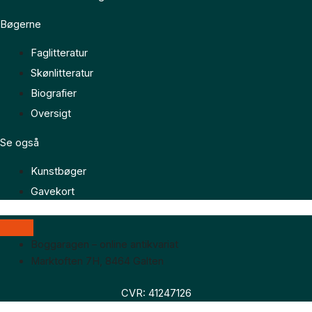
Bøgerne
Faglitteratur
Skønlitteratur
Biografier
Oversigt
Se også
Kunstbøger
Gavekort
Boggaragen – online antikvariat
Marktoften 7H, 8464 Galten
CVR: 41247126