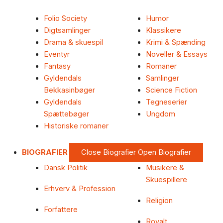
Folio Society
Humor
Digtsamlinger
Klassikere
Drama & skuespil
Krimi & Spænding
Eventyr
Noveller & Essays
Fantasy
Romaner
Gyldendals
Samlinger
Bekkasinbøger
Science Fiction
Gyldendals
Tegneserier
Spættebøger
Ungdom
Historiske romaner
BIOGRAFIER
Close Biografier
Open Biografier
Dansk Politik
Musikere &
Skuespillere
Erhverv & Profession
Religion
Forfattere
Royalt