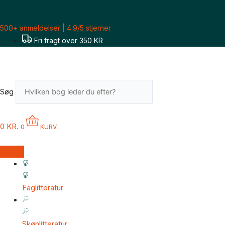
Gå
til
500+ anmeldelser | 4.9/5 stjerner
indholdet
Fri fragt over 350 KR
Søg
0
KR.
0
KURV
Faglitteratur
Skønlitteratur