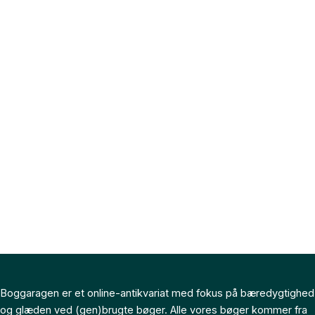
Boggaragen er et online-antikvariat med fokus på bæredygtighed
og glæden ved (gen)brugte bøger. Alle vores bøger kommer fra