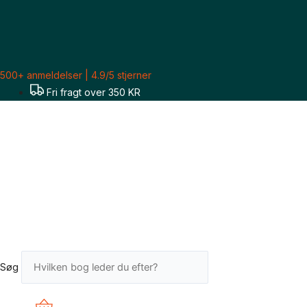
Gå
til
indholdet
500+ anmeldelser | 4.9/5 stjerner
Fri fragt over 350 KR
Søg