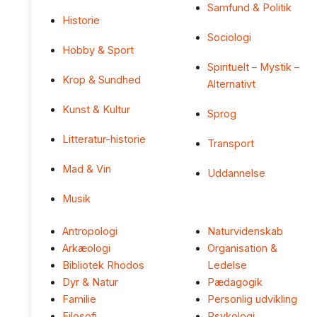
Samfund & Politik
Historie
Sociologi
Hobby & Sport
Spirituelt – Mystik –
Krop & Sundhed
Alternativt
Kunst & Kultur
Sprog
Litteratur-historie
Transport
Mad & Vin
Uddannelse
Musik
Antropologi
Naturvidenskab
Arkæologi
Organisation &
Bibliotek Rhodos
Ledelse
Dyr & Natur
Pædagogik
Familie
Personlig udvikling
Filosofi
Psykologi