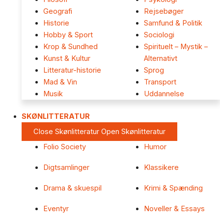
Geografi
Rejsebøger
Historie
Samfund & Politik
Hobby & Sport
Sociologi
Krop & Sundhed
Spirituelt – Mystik –
Kunst & Kultur
Alternativt
Litteratur-historie
Sprog
Mad & Vin
Transport
Musik
Uddannelse
SKØNLITTERATUR
Close Skønlitteratur
Open Skønlitteratur
Folio Society
Humor
Digtsamlinger
Klassikere
Drama & skuespil
Krimi & Spænding
Eventyr
Noveller & Essays