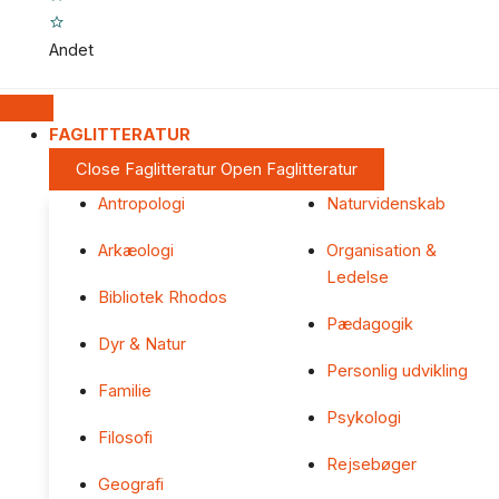
Andet
FAGLITTERATUR
Close Faglitteratur
Open Faglitteratur
Antropologi
Naturvidenskab
Arkæologi
Organisation &
Ledelse
Bibliotek Rhodos
Pædagogik
Dyr & Natur
Personlig udvikling
Familie
Psykologi
Filosofi
Rejsebøger
Geografi