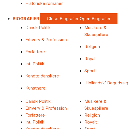
Historiske romaner
BIOGRAFIER
Close Biografier
Open Biografier
Dansk Politik
Musikere &
Skuespillere
Erhverv & Profession
Religion
Forfattere
Royalt
Int. Politik
Sport
Kendte danskere
‘Hollandsk’ Bogudsalg
Kunstnere
Dansk Politik
Musikere &
Erhverv & Profession
Skuespillere
Forfattere
Religion
Int. Politik
Royalt