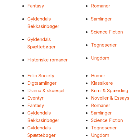
Fantasy
Romaner
Gyldendals
Samlinger
Bekkasinbøger
Science Fiction
Gyldendals
Tegneserier
Spættebøger
Ungdom
Historiske romaner
Folio Society
Humor
Digtsamlinger
Klassikere
Drama & skuespil
Krimi & Spænding
Eventyr
Noveller & Essays
Fantasy
Romaner
Gyldendals
Samlinger
Bekkasinbøger
Science Fiction
Gyldendals
Tegneserier
Spættebøger
Ungdom