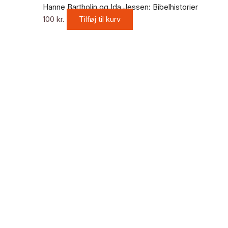
Hanne Bartholin og Ida Jessen: Bibelhistorier
100
kr.
Tilføj til kurv