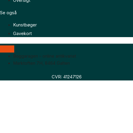
Oversigt
Se også
Kunstbøger
Gavekort
Boggaragen – online antikvariat
Marktoften 7H, 8464 Galten
CVR: 41247126
Faglitteratur
Skønlitteratur
Biografier