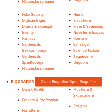
Ungdom
Historiske romaner
Folio Society
Humor
Digtsamlinger
Klassikere
Drama & skuespil
Krimi & Spænding
Eventyr
Noveller & Essays
Fantasy
Romaner
Gyldendals
Samlinger
Bekkasinbøger
Science Fiction
Gyldendals
Tegneserier
Spættebøger
Ungdom
Historiske romaner
BIOGRAFIER
Close Biografier
Open Biografier
Dansk Politik
Musikere &
Skuespillere
Erhverv & Profession
Religion
Forfattere