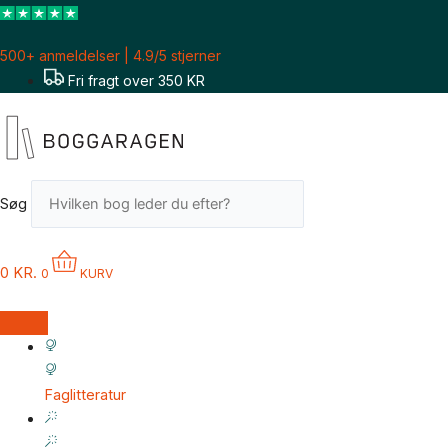
Gå
Sorteret
til
efter
500+ anmeldelser | 4.9/5 stjerner
indholdet
seneste
Fri fragt over 350 KR
Søg
0
KR.
0
KURV
Faglitteratur