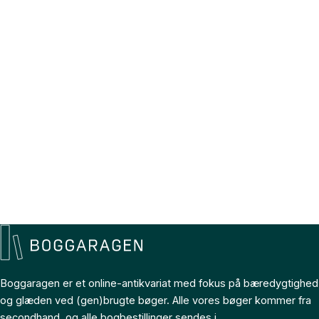
Boggaragen er et online-antikvariat med fokus på bæredygtighed
og glæden ved (gen)brugte bøger. Alle vores bøger kommer fra
secondhand, og alle bogbestillinger sendes i