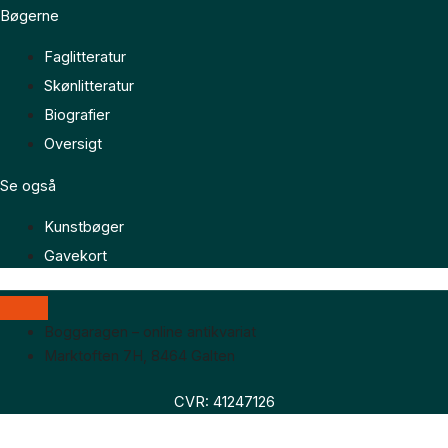
Bøgerne
Faglitteratur
Skønlitteratur
Biografier
Oversigt
Se også
Kunstbøger
Gavekort
Boggaragen – online antikvariat
Marktoften 7H, 8464 Galten
CVR: 41247126