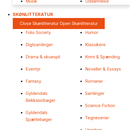
Musik
Uddannelse
SKØNLITTERATUR
Close Skønlitteratur
Open Skønlitteratur
Folio Society
Humor
Digtsamlinger
Klassikere
Drama & skuespil
Krimi & Spænding
Eventyr
Noveller & Essays
Fantasy
Romaner
Gyldendals
Samlinger
Bekkasinbøger
Science Fiction
Gyldendals
Tegneserier
Spættebøger