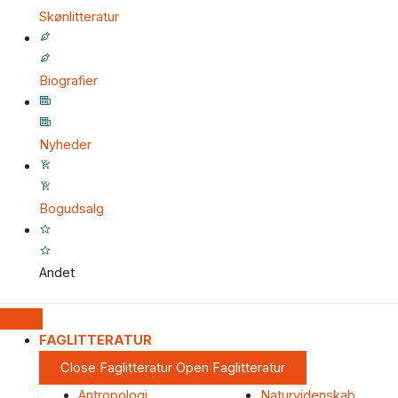
Skønlitteratur
Biografier
Nyheder
Bogudsalg
Andet
FAGLITTERATUR
Close Faglitteratur
Open Faglitteratur
Antropologi
Naturvidenskab