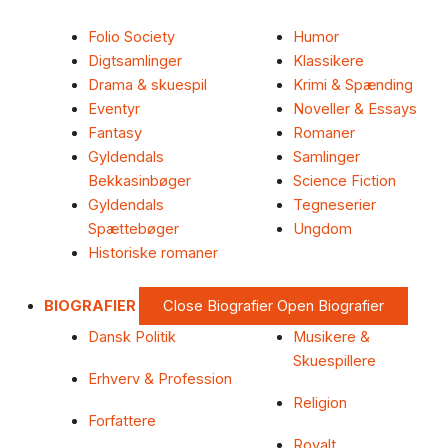
Folio Society
Humor
Digtsamlinger
Klassikere
Drama & skuespil
Krimi & Spænding
Eventyr
Noveller & Essays
Fantasy
Romaner
Gyldendals
Samlinger
Bekkasinbøger
Science Fiction
Gyldendals
Tegneserier
Spættebøger
Ungdom
Historiske romaner
BIOGRAFIER
Close Biografier
Open Biografier
Dansk Politik
Musikere &
Skuespillere
Erhverv & Profession
Religion
Forfattere
Royalt