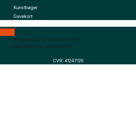
Kunstbøger
Gavekort
Boggaragen – online antikvariat
Marktoften 7H, 8464 Galten
CVR: 41247126
Faglitteratur
Skønlitteratur
Biografier
Nyheder
Om os