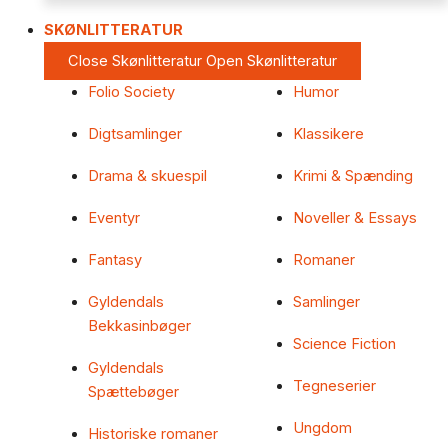
SKØNLITTERATUR
Close Skønlitteratur
Open Skønlitteratur
Folio Society
Humor
Digtsamlinger
Klassikere
Drama & skuespil
Krimi & Spænding
Eventyr
Noveller & Essays
Fantasy
Romaner
Gyldendals
Samlinger
Bekkasinbøger
Science Fiction
Gyldendals
Tegneserier
Spættebøger
Ungdom
Historiske romaner