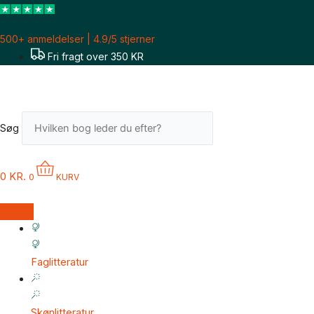
Gå
til
500+ anmeldelser | 4.9/5 stjerner
indholdet
Fri fragt over 350 KR
Søg
0
KR.
0
KURV
Faglitteratur
Skønlitteratur