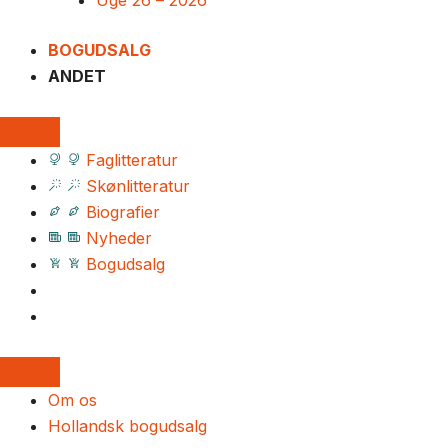
Uge 26 – 2026
BOGUDSALG
ANDET
Faglitteratur
Skønlitteratur
Biografier
Nyheder
Bogudsalg
Om os
Hollandsk bogudsalg