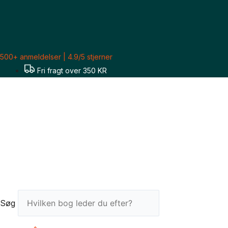
Gå
til
indholdet
500+ anmeldelser | 4.9/5 stjerner
Fri fragt over 350 KR
Søg