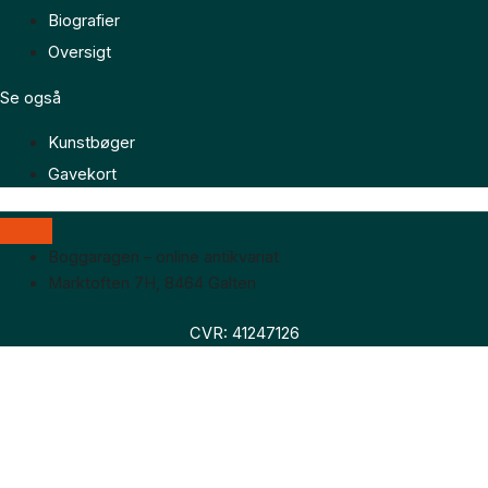
Biografier
Oversigt
Se også
Kunstbøger
Gavekort
Boggaragen – online antikvariat
Marktoften 7H, 8464 Galten
CVR: 41247126
Faglitteratur
Skønlitteratur