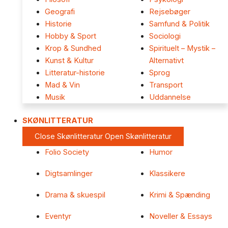
Geografi
Rejsebøger
Historie
Samfund & Politik
Hobby & Sport
Sociologi
Krop & Sundhed
Spirituelt – Mystik –
Kunst & Kultur
Alternativt
Litteratur-historie
Sprog
Mad & Vin
Transport
Musik
Uddannelse
SKØNLITTERATUR
Close Skønlitteratur
Open Skønlitteratur
Folio Society
Humor
Digtsamlinger
Klassikere
Drama & skuespil
Krimi & Spænding
Eventyr
Noveller & Essays