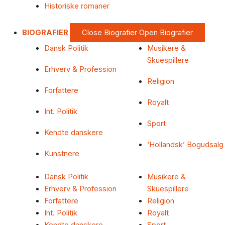
Historiske romaner
BIOGRAFIER
Close Biografier
Open Biografier
Dansk Politik
Musikere &
Skuespillere
Erhverv & Profession
Religion
Forfattere
Royalt
Int. Politik
Sport
Kendte danskere
‘Hollandsk’ Bogudsalg
Kunstnere
Dansk Politik
Musikere &
Erhverv & Profession
Skuespillere
Forfattere
Religion
Int. Politik
Royalt