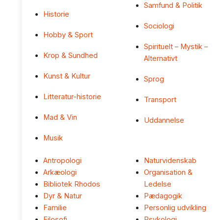
Samfund & Politik
Historie
Sociologi
Hobby & Sport
Spirituelt – Mystik –
Krop & Sundhed
Alternativt
Kunst & Kultur
Sprog
Litteratur-historie
Transport
Mad & Vin
Uddannelse
Musik
Antropologi
Naturvidenskab
Arkæologi
Organisation &
Bibliotek Rhodos
Ledelse
Dyr & Natur
Pædagogik
Familie
Personlig udvikling
Filosofi
Psykologi