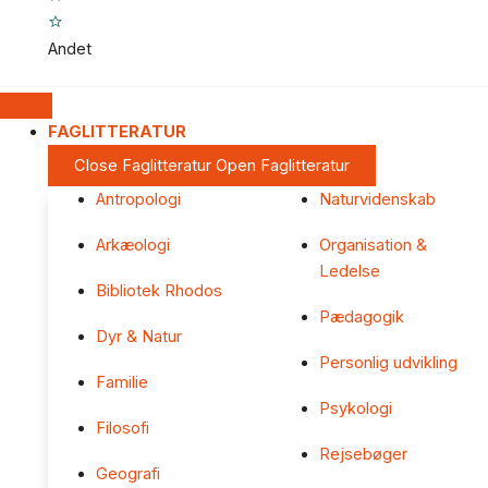
Andet
FAGLITTERATUR
Close Faglitteratur
Open Faglitteratur
Antropologi
Naturvidenskab
Arkæologi
Organisation &
Ledelse
Bibliotek Rhodos
Pædagogik
Dyr & Natur
Personlig udvikling
Familie
Psykologi
Filosofi
Rejsebøger
Geografi