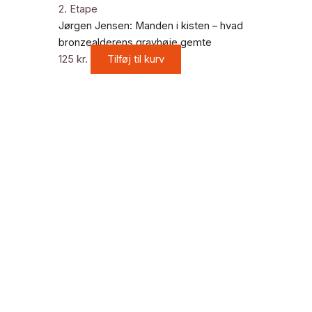
2. Etape
Jørgen Jensen: Manden i kisten – hvad
bronzealderens gravhøje gemte
125
kr.
Tilføj til kurv