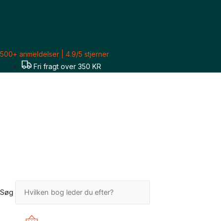
Gå
til
indholdet
500+ anmeldelser | 4.9/5 stjerner
Fri fragt over 350 KR
Søg