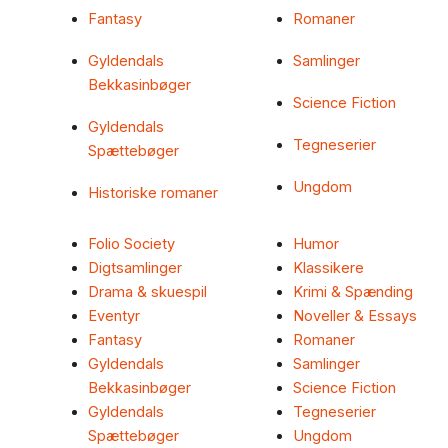
Fantasy
Romaner
Gyldendals
Samlinger
Bekkasinbøger
Science Fiction
Gyldendals
Tegneserier
Spættebøger
Ungdom
Historiske romaner
Folio Society
Humor
Digtsamlinger
Klassikere
Drama & skuespil
Krimi & Spænding
Eventyr
Noveller & Essays
Fantasy
Romaner
Gyldendals
Samlinger
Bekkasinbøger
Science Fiction
Gyldendals
Tegneserier
Spættebøger
Ungdom