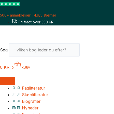
Gå
til
500+ anmeldelser | 4.9/5 stjerner
indholdet
Fri fragt over 350 KR
Søg
0
KR.
0
KURV
Faglitteratur
Skønlitteratur
Biografier
Nyheder