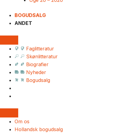
Uge 26 – 2026
BOGUDSALG
ANDET
Faglitteratur
Skønlitteratur
Biografier
Nyheder
Bogudsalg
Om os
Hollandsk bogudsalg