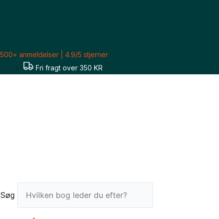
Gå
Sorteret
til
efter
indholdet
seneste
500+ anmeldelser | 4.9/5 stjerner
Fri fragt over 350 KR
Søg