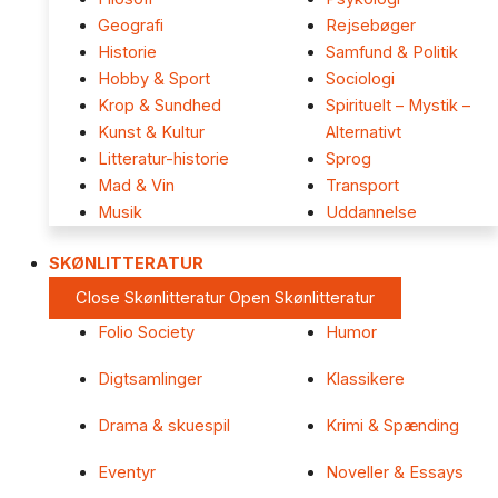
Geografi
Rejsebøger
Historie
Samfund & Politik
Hobby & Sport
Sociologi
Krop & Sundhed
Spirituelt – Mystik –
Kunst & Kultur
Alternativt
Litteratur-historie
Sprog
Mad & Vin
Transport
Musik
Uddannelse
SKØNLITTERATUR
Close Skønlitteratur
Open Skønlitteratur
Folio Society
Humor
Digtsamlinger
Klassikere
Drama & skuespil
Krimi & Spænding
Eventyr
Noveller & Essays