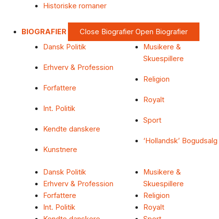
Historiske romaner
BIOGRAFIER
Close Biografier
Open Biografier
Dansk Politik
Musikere &
Skuespillere
Erhverv & Profession
Religion
Forfattere
Royalt
Int. Politik
Sport
Kendte danskere
‘Hollandsk’ Bogudsalg
Kunstnere
Dansk Politik
Musikere &
Erhverv & Profession
Skuespillere
Forfattere
Religion
Int. Politik
Royalt