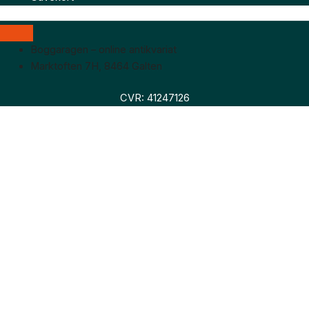
Boggaragen – online antikvariat
Marktoften 7H, 8464 Galten
CVR: 41247126
Faglitteratur
Skønlitteratur
Biografier
Nyheder
Om os
Hollandsk bogudsalg