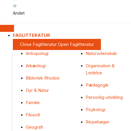
Andet
FAGLITTERATUR
Close Faglitteratur
Open Faglitteratur
Antropologi
Naturvidenskab
Arkæologi
Organisation &
Ledelse
Bibliotek Rhodos
Pædagogik
Dyr & Natur
Personlig udvikling
Familie
Psykologi
Filosofi
Rejsebøger
Geografi