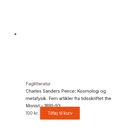
Faglitteratur
Charles Sanders Peirce: Kosmologi og
metafysik. Fem artikler fra tidsskriftet the
Monist – 1891-93
100
kr.
Tilføj til kurv