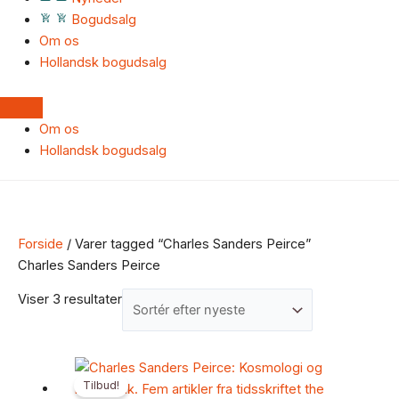
Bogudsalg
Om os
Hollandsk bogudsalg
Om os
Hollandsk bogudsalg
Forside
/ Varer tagged “Charles Sanders Peirce”
Charles Sanders Peirce
Viser 3 resultater
Den
Den
Tilbud!
oprindelige
aktuelle