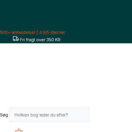
Gå
Sorteret
til
efter
indholdet
seneste
500+ anmeldelser | 4.9/5 stjerner
Fri fragt over 350 KR
Søg