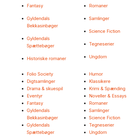
Fantasy
Romaner
Gyldendals
Samlinger
Bekkasinbøger
Science Fiction
Gyldendals
Tegneserier
Spættebøger
Ungdom
Historiske romaner
Folio Society
Humor
Digtsamlinger
Klassikere
Drama & skuespil
Krimi & Spænding
Eventyr
Noveller & Essays
Fantasy
Romaner
Gyldendals
Samlinger
Bekkasinbøger
Science Fiction
Gyldendals
Tegneserier
Spættebøger
Ungdom