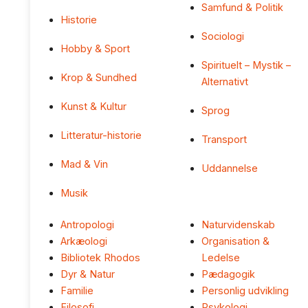
Samfund & Politik
Historie
Sociologi
Hobby & Sport
Spirituelt – Mystik –
Krop & Sundhed
Alternativt
Kunst & Kultur
Sprog
Litteratur-historie
Transport
Mad & Vin
Uddannelse
Musik
Antropologi
Naturvidenskab
Arkæologi
Organisation &
Bibliotek Rhodos
Ledelse
Dyr & Natur
Pædagogik
Familie
Personlig udvikling
Filosofi
Psykologi