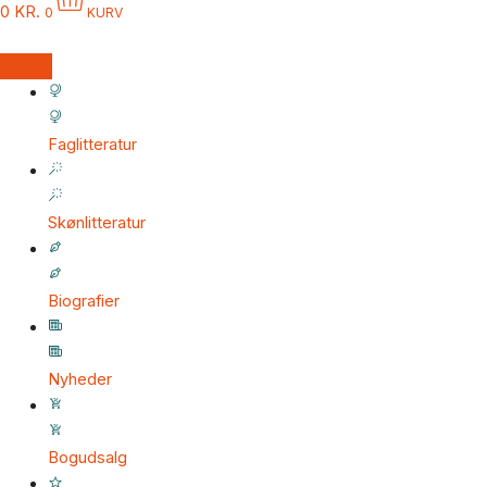
0
KR.
0
KURV
Faglitteratur
Skønlitteratur
Biografier
Nyheder
Bogudsalg