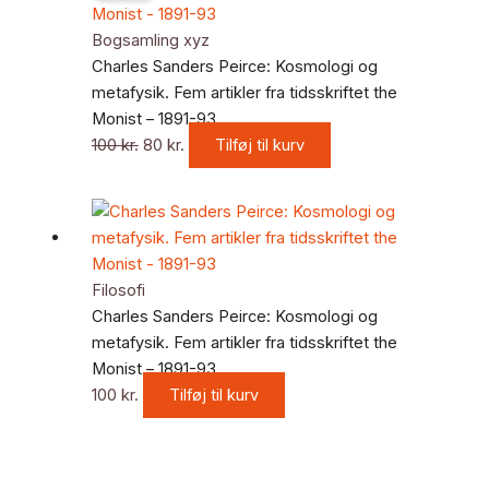
pris
pris
var:
er:
Bogsamling xyz
100 kr..
80 kr..
Charles Sanders Peirce: Kosmologi og
metafysik. Fem artikler fra tidsskriftet the
Monist – 1891-93
100
kr.
80
kr.
Tilføj til kurv
Filosofi
Charles Sanders Peirce: Kosmologi og
metafysik. Fem artikler fra tidsskriftet the
Monist – 1891-93
100
kr.
Tilføj til kurv