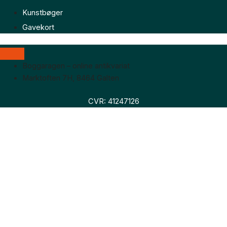
Kunstbøger
Gavekort
Boggaragen – online antikvariat
Marktoften 7H, 8464 Galten
CVR: 41247126
Faglitteratur
Skønlitteratur
Biografier
Nyheder
Om os