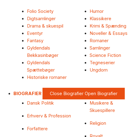
Folio Society
Humor
Digtsamlinger
Klassikere
Drama & skuespil
Krimi & Spænding
Eventyr
Noveller & Essays
Fantasy
Romaner
Gyldendals
Samlinger
Bekkasinbøger
Science Fiction
Gyldendals
Tegneserier
Spættebøger
Ungdom
Historiske romaner
BIOGRAFIER
Close Biografier
Open Biografier
Dansk Politik
Musikere &
Skuespillere
Erhverv & Profession
Religion
Forfattere
Royalt