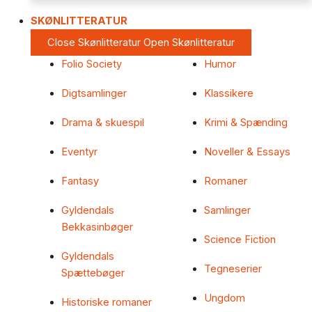
SKØNLITTERATUR
Close Skønlitteratur
Open Skønlitteratur
Folio Society
Humor
Digtsamlinger
Klassikere
Drama & skuespil
Krimi & Spænding
Eventyr
Noveller & Essays
Fantasy
Romaner
Gyldendals
Samlinger
Bekkasinbøger
Science Fiction
Gyldendals
Tegneserier
Spættebøger
Ungdom
Historiske romaner