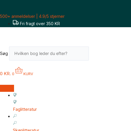
Gå
til
500+ anmeldelser | 4.9/5 stjerner
indholdet
Fri fragt over 350 KR
Søg
0
KR.
0
KURV
Faglitteratur
Skønlitteratur