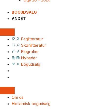
Uge 26 – 2026
BOGUDSALG
ANDET
Faglitteratur
Skønlitteratur
Biografier
Nyheder
Bogudsalg
Om os
Hollandsk bogudsalg