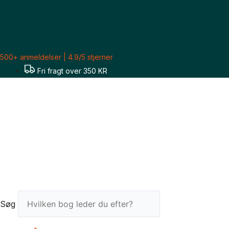
Gå
til
indholdet
500+ anmeldelser | 4.9/5 stjerner
Fri fragt over 350 KR
Søg