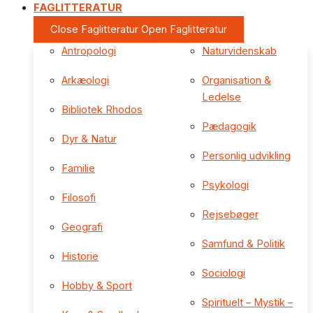
FAGLITTERATUR
Close Faglitteratur
Open Faglitteratur
Antropologi
Naturvidenskab
Arkæologi
Organisation &
Ledelse
Bibliotek Rhodos
Pædagogik
Dyr & Natur
Personlig udvikling
Familie
Psykologi
Filosofi
Rejsebøger
Geografi
Samfund & Politik
Historie
Sociologi
Hobby & Sport
Spirituelt – Mystik –