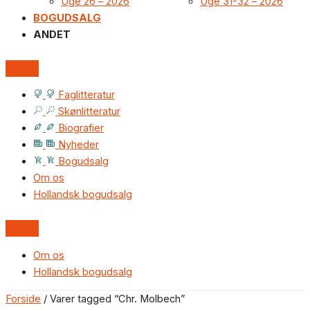
Uge 26 – 2026
Uge 31-32 – 2026
BOGUDSALG
ANDET
Faglitteratur
Skønlitteratur
Biografier
Nyheder
Bogudsalg
Om os
Hollandsk bogudsalg
Om os
Hollandsk bogudsalg
Forside
/ Varer tagged “Chr. Molbech”