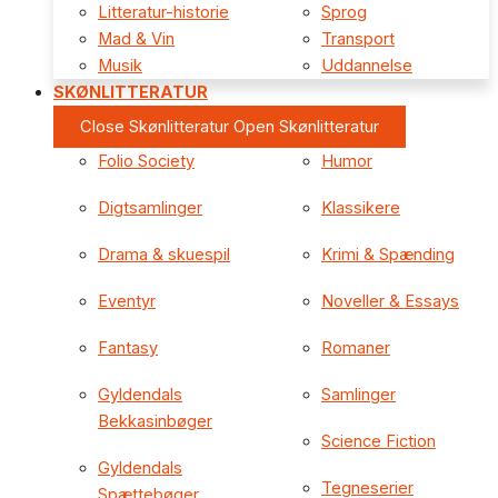
Litteratur-historie
Sprog
Mad & Vin
Transport
Musik
Uddannelse
SKØNLITTERATUR
Close Skønlitteratur
Open Skønlitteratur
Folio Society
Humor
Digtsamlinger
Klassikere
Drama & skuespil
Krimi & Spænding
Eventyr
Noveller & Essays
Fantasy
Romaner
Gyldendals
Samlinger
Bekkasinbøger
Science Fiction
Gyldendals
Tegneserier
Spættebøger