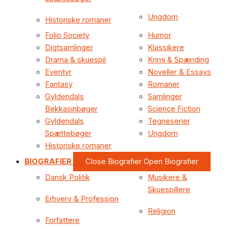
Ungdom
Historiske romaner
Folio Society
Humor
Digtsamlinger
Klassikere
Drama & skuespil
Krimi & Spænding
Eventyr
Noveller & Essays
Fantasy
Romaner
Gyldendals
Samlinger
Bekkasinbøger
Science Fiction
Gyldendals
Tegneserier
Spættebøger
Ungdom
Historiske romaner
BIOGRAFIER
Close Biografier
Open Biografier
Dansk Politik
Musikere &
Skuespillere
Erhverv & Profession
Religion
Forfattere