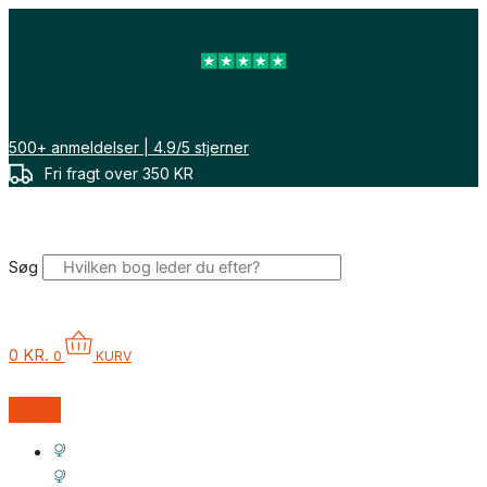
Gå
til
indholdet
500+ anmeldelser | 4.9/5 stjerner
Fri fragt over 350 KR
Søg
0
KR.
0
KURV