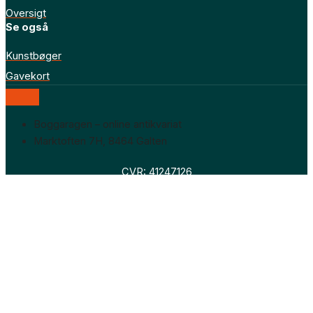
Oversigt
Se også
Kunstbøger
Gavekort
Boggaragen – online antikvariat
Marktoften 7H, 8464 Galten
CVR: 41247126
Faglitteratur
Skønlitteratur
Biografier
Nyheder