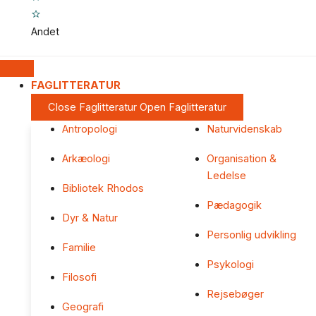
Andet
FAGLITTERATUR
Close Faglitteratur
Open Faglitteratur
Antropologi
Naturvidenskab
Arkæologi
Organisation &
Ledelse
Bibliotek Rhodos
Pædagogik
Dyr & Natur
Personlig udvikling
Familie
Psykologi
Filosofi
Rejsebøger
Geografi