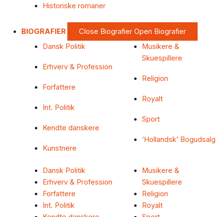
Historiske romaner
BIOGRAFIER
Close Biografier
Open Biografier
Dansk Politik
Musikere &
Skuespillere
Erhverv & Profession
Religion
Forfattere
Royalt
Int. Politik
Sport
Kendte danskere
‘Hollandsk’ Bogudsalg
Kunstnere
Dansk Politik
Musikere &
Erhverv & Profession
Skuespillere
Forfattere
Religion
Int. Politik
Royalt