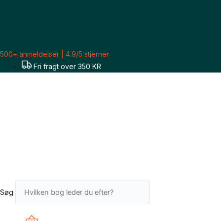
Gå
til
indholdet
500+ anmeldelser | 4.9/5 stjerner
Fri fragt over 350 KR
Søg