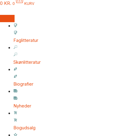
0
KR.
0
KURV
Faglitteratur
Skønlitteratur
Biografier
Nyheder
Bogudsalg