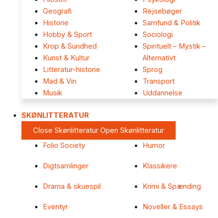
Geografi
Rejsebøger
Historie
Samfund & Politik
Hobby & Sport
Sociologi
Krop & Sundhed
Spirituelt – Mystik –
Kunst & Kultur
Alternativt
Litteratur-historie
Sprog
Mad & Vin
Transport
Musik
Uddannelse
SKØNLITTERATUR
Close Skønlitteratur
Open Skønlitteratur
Folio Society
Humor
Digtsamlinger
Klassikere
Drama & skuespil
Krimi & Spænding
Eventyr
Noveller & Essays