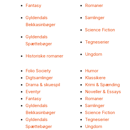
Fantasy
Romaner
Gyldendals
Samlinger
Bekkasinbøger
Science Fiction
Gyldendals
Tegneserier
Spættebøger
Ungdom
Historiske romaner
Folio Society
Humor
Digtsamlinger
Klassikere
Drama & skuespil
Krimi & Spænding
Eventyr
Noveller & Essays
Fantasy
Romaner
Gyldendals
Samlinger
Bekkasinbøger
Science Fiction
Gyldendals
Tegneserier
Spættebøger
Ungdom