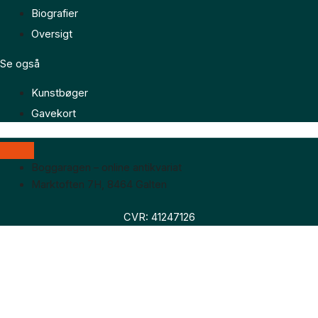
Biografier
Oversigt
Se også
Kunstbøger
Gavekort
Boggaragen – online antikvariat
Marktoften 7H, 8464 Galten
CVR: 41247126
Faglitteratur
Skønlitteratur