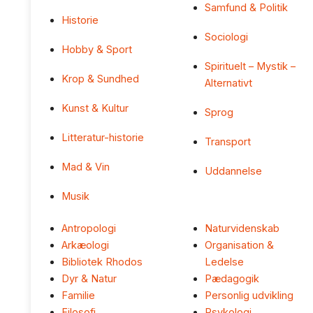
Samfund & Politik
Historie
Sociologi
Hobby & Sport
Spirituelt – Mystik –
Krop & Sundhed
Alternativt
Kunst & Kultur
Sprog
Litteratur-historie
Transport
Mad & Vin
Uddannelse
Musik
Antropologi
Naturvidenskab
Arkæologi
Organisation &
Bibliotek Rhodos
Ledelse
Dyr & Natur
Pædagogik
Familie
Personlig udvikling
Filosofi
Psykologi