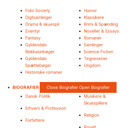
Folio Society
Humor
Digtsamlinger
Klassikere
Drama & skuespil
Krimi & Spænding
Eventyr
Noveller & Essays
Fantasy
Romaner
Gyldendals
Samlinger
Bekkasinbøger
Science Fiction
Gyldendals
Tegneserier
Spættebøger
Ungdom
Historiske romaner
BIOGRAFIER
Close Biografier
Open Biografier
Dansk Politik
Musikere &
Skuespillere
Erhverv & Profession
Religion
Forfattere
Royalt