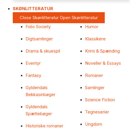
SKØNLITTERATUR
Close Skønlitteratur
Open Skønlitteratur
Folio Society
Humor
Digtsamlinger
Klassikere
Drama & skuespil
Krimi & Spænding
Eventyr
Noveller & Essays
Fantasy
Romaner
Gyldendals
Samlinger
Bekkasinbøger
Science Fiction
Gyldendals
Tegneserier
Spættebøger
Ungdom
Historiske romaner