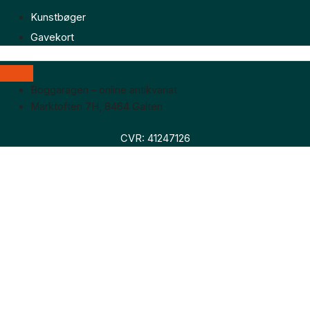
Kunstbøger
Gavekort
Boggaragen – online antikvariat
Marktoften 7H, 8464 Galten
CVR: 41247126
Faglitteratur
Skønlitteratur
Biografier
Nyheder
Om os