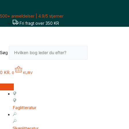
Gå
til
500+ anmeldelser | 4.9/5 stjerner
indholdet
Fri fragt over 350 KR
Søg
0
KR.
0
KURV
Faglitteratur
Skønlitteratur