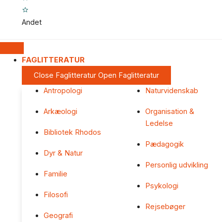
Andet
FAGLITTERATUR
Close Faglitteratur
Open Faglitteratur
Antropologi
Naturvidenskab
Arkæologi
Organisation &
Ledelse
Bibliotek Rhodos
Pædagogik
Dyr & Natur
Personlig udvikling
Familie
Psykologi
Filosofi
Rejsebøger
Geografi