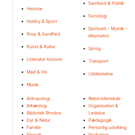
Samfund & Politik
Historie
Sociologi
Hobby & Sport
Spirituelt – Mystik –
Krop & Sundhed
Alternativt
Kunst & Kultur
Sprog
Litteratur-historie
Transport
Mad & Vin
Uddannelse
Musik
Antropologi
Naturvidenskab
Arkæologi
Organisation &
Bibliotek Rhodos
Ledelse
Dyr & Natur
Pædagogik
Familie
Personlig udvikling
Filosofi
Psykologi