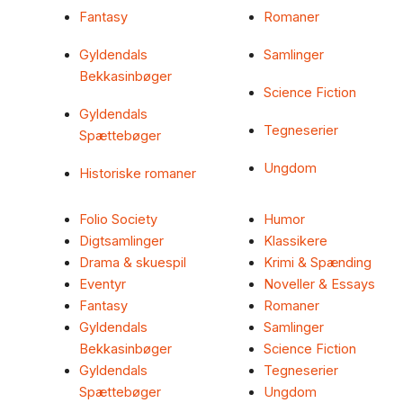
Fantasy
Romaner
Gyldendals
Samlinger
Bekkasinbøger
Science Fiction
Gyldendals
Tegneserier
Spættebøger
Ungdom
Historiske romaner
Folio Society
Humor
Digtsamlinger
Klassikere
Drama & skuespil
Krimi & Spænding
Eventyr
Noveller & Essays
Fantasy
Romaner
Gyldendals
Samlinger
Bekkasinbøger
Science Fiction
Gyldendals
Tegneserier
Spættebøger
Ungdom