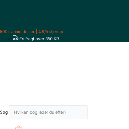
Gå
Sorteret
til
efter
indholdet
seneste
500+ anmeldelser | 4.9/5 stjerner
Fri fragt over 350 KR
Søg