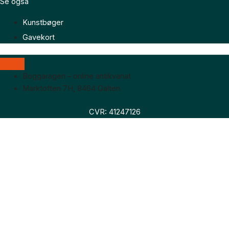
Se også
Kunstbøger
Gavekort
Boggaragen – online antikvariat
Marktoften 7H, 8464 Galten
CVR: 41247126
Faglitteratur
Skønlitteratur
Biografier
Nyheder