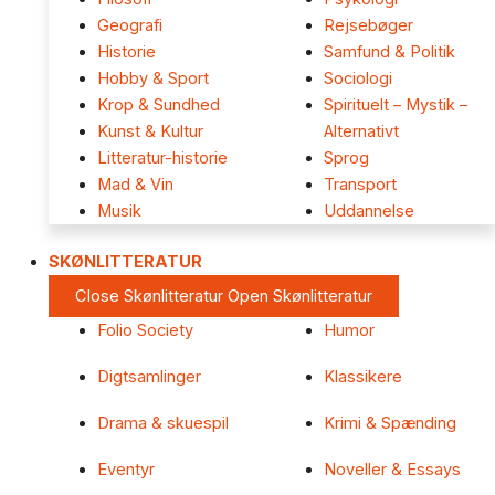
Geografi
Rejsebøger
Historie
Samfund & Politik
Hobby & Sport
Sociologi
Krop & Sundhed
Spirituelt – Mystik –
Kunst & Kultur
Alternativt
Litteratur-historie
Sprog
Mad & Vin
Transport
Musik
Uddannelse
SKØNLITTERATUR
Close Skønlitteratur
Open Skønlitteratur
Folio Society
Humor
Digtsamlinger
Klassikere
Drama & skuespil
Krimi & Spænding
Eventyr
Noveller & Essays