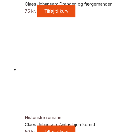
Claes Johansen: Drengen og færgemanden
75
kr.
Tilføj til kurv
Historiske romaner
Claes Johansen: Anitas hjemkomst
50
kr.
Tilføj til kurv