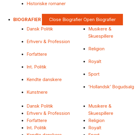
Historiske romaner
BIOGRAFIER
Close Biografier
Open Biografier
Dansk Politik
Musikere &
Skuespillere
Erhverv & Profession
Religion
Forfattere
Royalt
Int. Politik
Sport
Kendte danskere
‘Hollandsk’ Bogudsalg
Kunstnere
Dansk Politik
Musikere &
Erhverv & Profession
Skuespillere
Forfattere
Religion
Int. Politik
Royalt