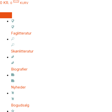
0
KR.
0
KURV
Faglitteratur
Skønlitteratur
Biografier
Nyheder
Bogudsalg