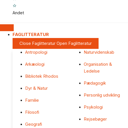
Andet
FAGLITTERATUR
Close Faglitteratur
Open Faglitteratur
Antropologi
Naturvidenskab
Arkæologi
Organisation &
Ledelse
Bibliotek Rhodos
Pædagogik
Dyr & Natur
Personlig udvikling
Familie
Psykologi
Filosofi
Rejsebøger
Geografi