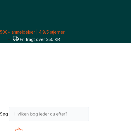
Gå
til
indholdet
500+ anmeldelser | 4.9/5 stjerner
Fri fragt over 350 KR
Søg