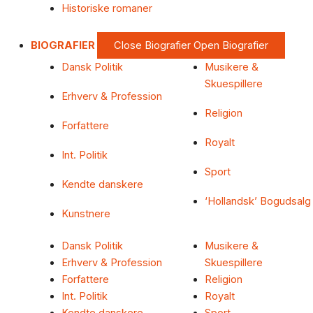
Historiske romaner
BIOGRAFIER
Close Biografier
Open Biografier
Dansk Politik
Musikere &
Skuespillere
Erhverv & Profession
Religion
Forfattere
Royalt
Int. Politik
Sport
Kendte danskere
‘Hollandsk’ Bogudsalg
Kunstnere
Dansk Politik
Musikere &
Erhverv & Profession
Skuespillere
Forfattere
Religion
Int. Politik
Royalt