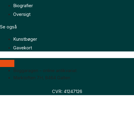
Biografier
Oversigt
Se også
Kunstbøger
Gavekort
Boggaragen – online antikvariat
Marktoften 7H, 8464 Galten
CVR: 41247126
Faglitteratur
Skønlitteratur