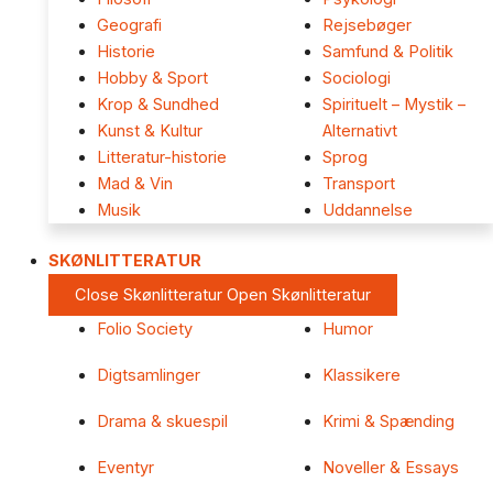
Geografi
Rejsebøger
Historie
Samfund & Politik
Hobby & Sport
Sociologi
Krop & Sundhed
Spirituelt – Mystik –
Kunst & Kultur
Alternativt
Litteratur-historie
Sprog
Mad & Vin
Transport
Musik
Uddannelse
SKØNLITTERATUR
Close Skønlitteratur
Open Skønlitteratur
Folio Society
Humor
Digtsamlinger
Klassikere
Drama & skuespil
Krimi & Spænding
Eventyr
Noveller & Essays