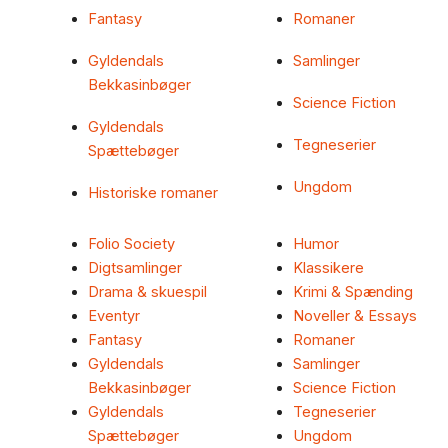
Fantasy
Romaner
Gyldendals
Samlinger
Bekkasinbøger
Science Fiction
Gyldendals
Tegneserier
Spættebøger
Ungdom
Historiske romaner
Folio Society
Humor
Digtsamlinger
Klassikere
Drama & skuespil
Krimi & Spænding
Eventyr
Noveller & Essays
Fantasy
Romaner
Gyldendals
Samlinger
Bekkasinbøger
Science Fiction
Gyldendals
Tegneserier
Spættebøger
Ungdom