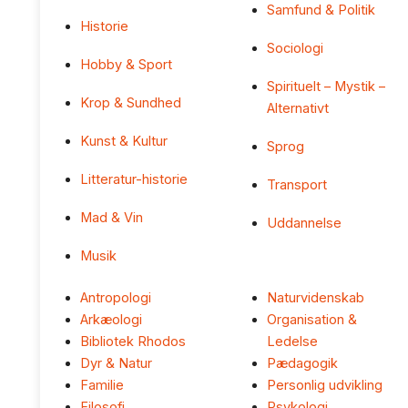
Samfund & Politik
Historie
Sociologi
Hobby & Sport
Spirituelt – Mystik –
Krop & Sundhed
Alternativt
Kunst & Kultur
Sprog
Litteratur-historie
Transport
Mad & Vin
Uddannelse
Musik
Antropologi
Naturvidenskab
Arkæologi
Organisation &
Bibliotek Rhodos
Ledelse
Dyr & Natur
Pædagogik
Familie
Personlig udvikling
Filosofi
Psykologi