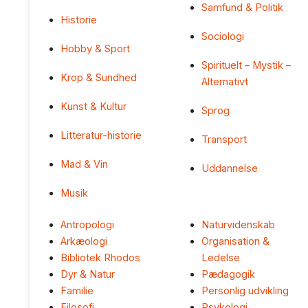
Samfund & Politik
Historie
Sociologi
Hobby & Sport
Spirituelt – Mystik –
Krop & Sundhed
Alternativt
Kunst & Kultur
Sprog
Litteratur-historie
Transport
Mad & Vin
Uddannelse
Musik
Antropologi
Naturvidenskab
Arkæologi
Organisation &
Bibliotek Rhodos
Ledelse
Dyr & Natur
Pædagogik
Familie
Personlig udvikling
Filosofi
Psykologi