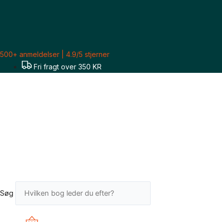
Gå
Sorteret
til
efter
indholdet
seneste
500+ anmeldelser | 4.9/5 stjerner
Fri fragt over 350 KR
Søg