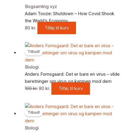
Bogsamling xyz
Adam Tooze: Shutdown – How Covid Shook
the World’s Economy
80
kr.
Tilføj til kurv
Den
Den
Tilbud!
oprindelige
aktuelle
pris
pris
var:
er:
Biologi
100 kr..
80 kr..
Anders Fomsgaard: Det er bare en virus – vilde
beretninger om virus og kampen mod dem
100
kr.
80
kr.
Tilføj til kurv
Den
Den
Tilbud!
oprindelige
aktuelle
pris
pris
var:
er:
Biologi