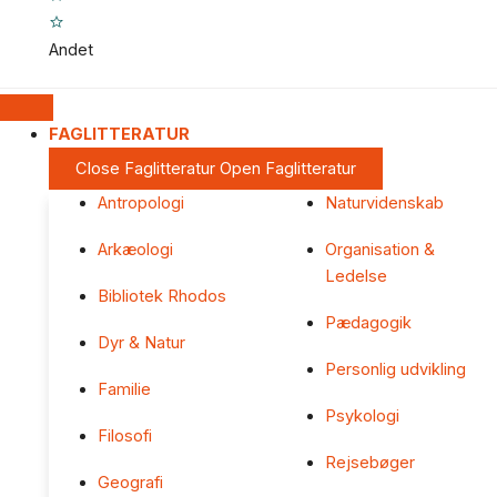
Andet
FAGLITTERATUR
Close Faglitteratur
Open Faglitteratur
Antropologi
Naturvidenskab
Arkæologi
Organisation &
Ledelse
Bibliotek Rhodos
Pædagogik
Dyr & Natur
Personlig udvikling
Familie
Psykologi
Filosofi
Rejsebøger
Geografi