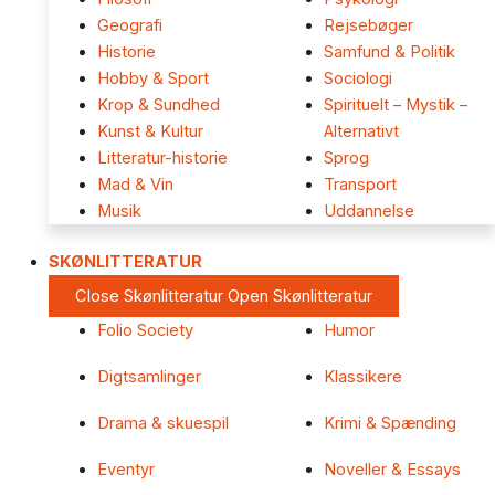
Geografi
Rejsebøger
Historie
Samfund & Politik
Hobby & Sport
Sociologi
Krop & Sundhed
Spirituelt – Mystik –
Kunst & Kultur
Alternativt
Litteratur-historie
Sprog
Mad & Vin
Transport
Musik
Uddannelse
SKØNLITTERATUR
Close Skønlitteratur
Open Skønlitteratur
Folio Society
Humor
Digtsamlinger
Klassikere
Drama & skuespil
Krimi & Spænding
Eventyr
Noveller & Essays