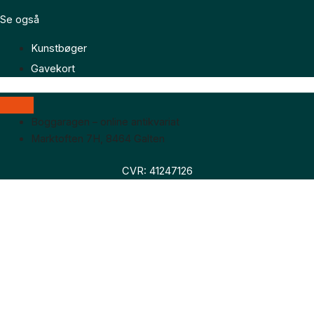
Se også
Kunstbøger
Gavekort
Boggaragen – online antikvariat
Marktoften 7H, 8464 Galten
CVR: 41247126
Faglitteratur
Skønlitteratur
Biografier
Nyheder