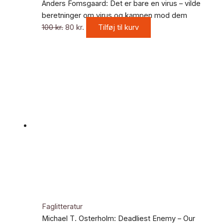
100 kr..
80 kr..
Anders Fomsgaard: Det er bare en virus – vilde
beretninger om virus og kampen mod dem
100
kr.
80
kr.
Tilføj til kurv
Faglitteratur
Michael T. Osterholm: Deadliest Enemy – Our