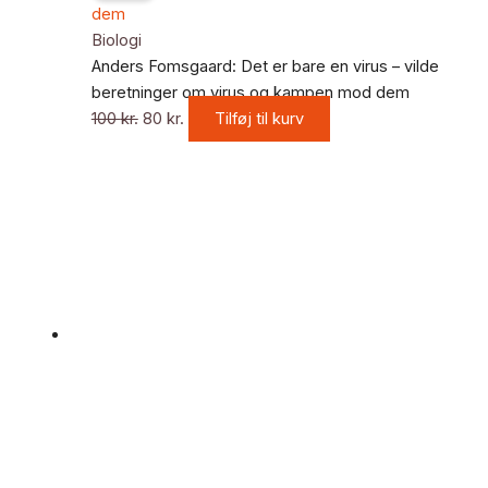
pris
pris
var:
er:
Biologi
100 kr..
80 kr..
Anders Fomsgaard: Det er bare en virus – vilde
beretninger om virus og kampen mod dem
100
kr.
80
kr.
Tilføj til kurv