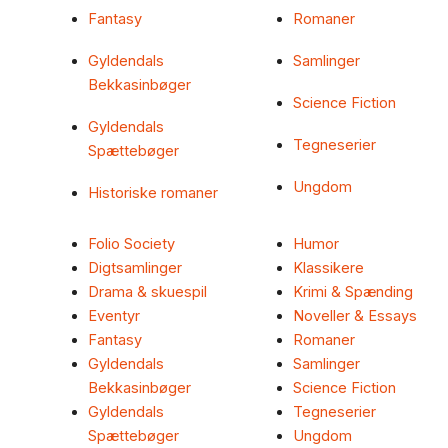
Fantasy
Romaner
Gyldendals
Samlinger
Bekkasinbøger
Science Fiction
Gyldendals
Tegneserier
Spættebøger
Ungdom
Historiske romaner
Folio Society
Humor
Digtsamlinger
Klassikere
Drama & skuespil
Krimi & Spænding
Eventyr
Noveller & Essays
Fantasy
Romaner
Gyldendals
Samlinger
Bekkasinbøger
Science Fiction
Gyldendals
Tegneserier
Spættebøger
Ungdom