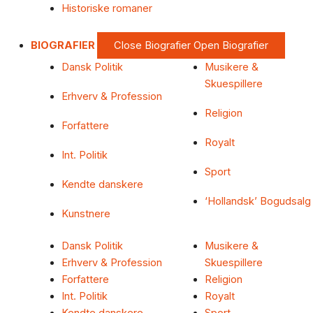
Historiske romaner
BIOGRAFIER
Close Biografier
Open Biografier
Dansk Politik
Musikere &
Skuespillere
Erhverv & Profession
Religion
Forfattere
Royalt
Int. Politik
Sport
Kendte danskere
‘Hollandsk’ Bogudsalg
Kunstnere
Dansk Politik
Musikere &
Erhverv & Profession
Skuespillere
Forfattere
Religion
Int. Politik
Royalt