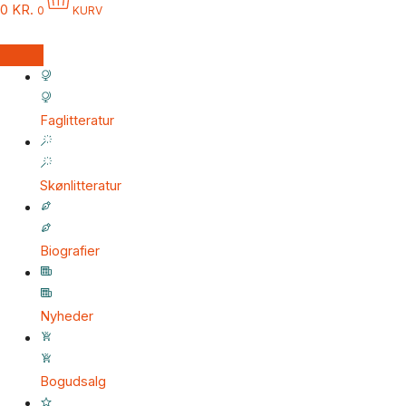
0
KR.
0
KURV
Faglitteratur
Skønlitteratur
Biografier
Nyheder
Bogudsalg