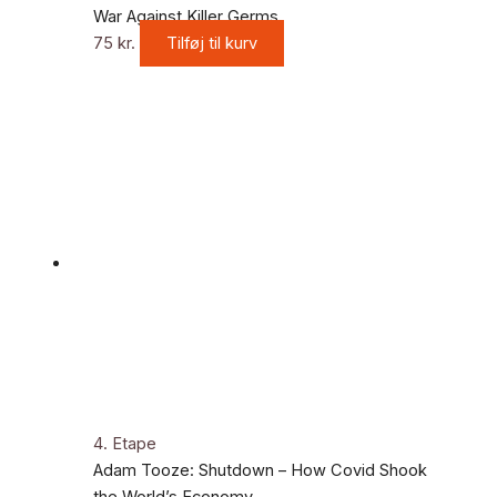
War Against Killer Germs
75
kr.
Tilføj til kurv
4. Etape
Adam Tooze: Shutdown – How Covid Shook
the World’s Economy