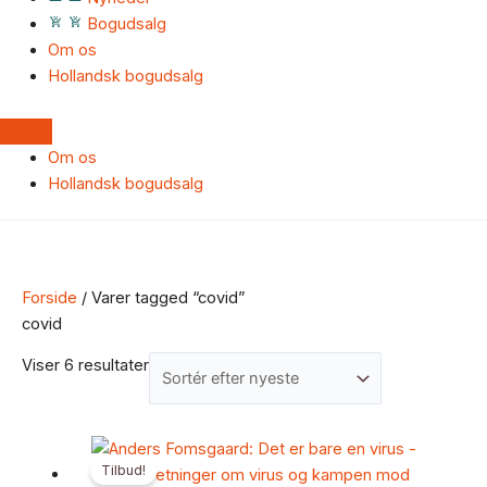
Bogudsalg
Om os
Hollandsk bogudsalg
Om os
Hollandsk bogudsalg
Forside
/ Varer tagged “covid”
covid
Viser 6 resultater
Den
Den
Tilbud!
oprindelige
aktuelle