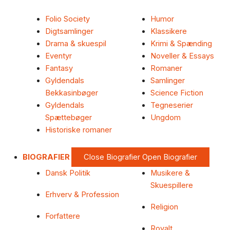
Folio Society
Humor
Digtsamlinger
Klassikere
Drama & skuespil
Krimi & Spænding
Eventyr
Noveller & Essays
Fantasy
Romaner
Gyldendals
Samlinger
Bekkasinbøger
Science Fiction
Gyldendals
Tegneserier
Spættebøger
Ungdom
Historiske romaner
BIOGRAFIER
Close Biografier
Open Biografier
Dansk Politik
Musikere &
Skuespillere
Erhverv & Profession
Religion
Forfattere
Royalt