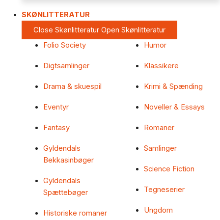
SKØNLITTERATUR
Close Skønlitteratur
Open Skønlitteratur
Folio Society
Humor
Digtsamlinger
Klassikere
Drama & skuespil
Krimi & Spænding
Eventyr
Noveller & Essays
Fantasy
Romaner
Gyldendals
Samlinger
Bekkasinbøger
Science Fiction
Gyldendals
Tegneserier
Spættebøger
Ungdom
Historiske romaner