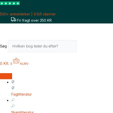
Gå
til
500+ anmeldelser | 4.9/5 stjerner
indholdet
Fri fragt over 350 KR
Søg
0
KR.
0
KURV
Faglitteratur
Skønlitteratur