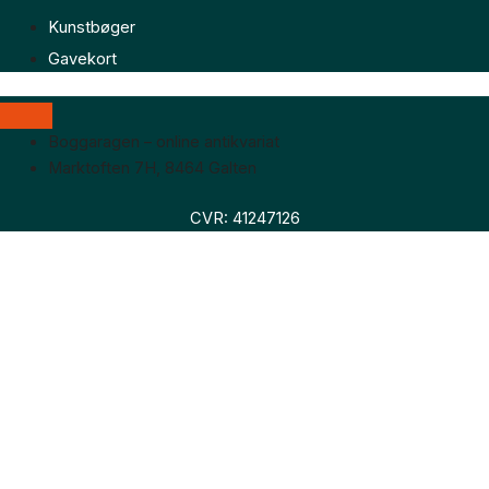
Kunstbøger
Gavekort
Boggaragen – online antikvariat
Marktoften 7H, 8464 Galten
CVR: 41247126
Faglitteratur
Skønlitteratur
Biografier
Nyheder
Om os