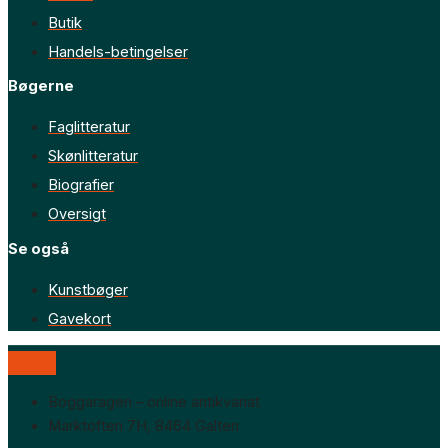
Butik
Handels-betingelser
Bøgerne
Faglitteratur
Skønlitteratur
Biografier
Oversigt
Se også
Kunstbøger
Gavekort
Boggaragen – online antikvariat
Marktoften 7H, 8464 Galten