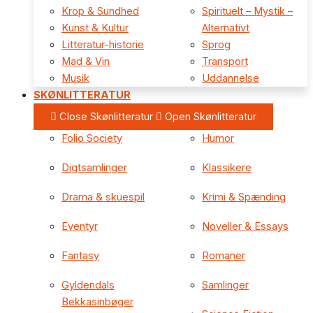
Krop & Sundhed
Spirituelt – Mystik –
Kunst & Kultur
Alternativt
Litteratur-historie
Sprog
Mad & Vin
Transport
Musik
Uddannelse
SKØNLITTERATUR
Close Skønlitteratur
Open Skønlitteratur
Folio Society
Humor
Digtsamlinger
Klassikere
Drama & skuespil
Krimi & Spænding
Eventyr
Noveller & Essays
Fantasy
Romaner
Gyldendals
Samlinger
Bekkasinbøger