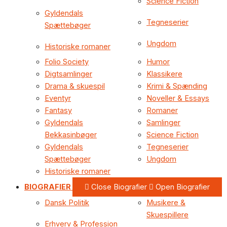
Science Fiction
Gyldendals
Tegneserier
Spættebøger
Ungdom
Historiske romaner
Folio Society
Humor
Digtsamlinger
Klassikere
Drama & skuespil
Krimi & Spænding
Eventyr
Noveller & Essays
Fantasy
Romaner
Gyldendals
Samlinger
Bekkasinbøger
Science Fiction
Gyldendals
Tegneserier
Spættebøger
Ungdom
Historiske romaner
BIOGRAFIER
Close Biografier
Open Biografier
Dansk Politik
Musikere &
Skuespillere
Erhverv & Profession