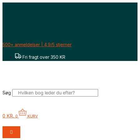
Gå
til
indholdet
500+ anmeldelser | 4.9/5 stjerner
Fri fragt over 350 KR
Søg
0
KR.
0
KURV