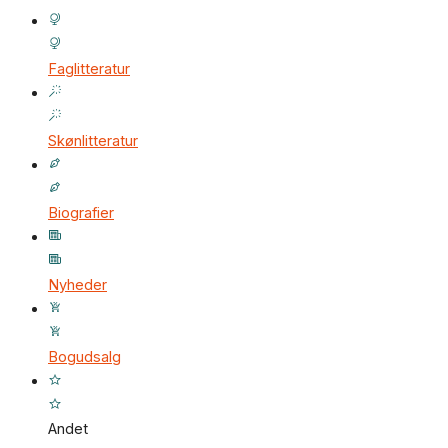
Faglitteratur
Skønlitteratur
Biografier
Nyheder
Bogudsalg
Andet