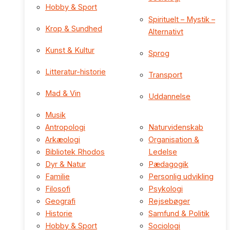
Hobby & Sport
Spirituelt – Mystik –
Krop & Sundhed
Alternativt
Kunst & Kultur
Sprog
Litteratur-historie
Transport
Mad & Vin
Uddannelse
Musik
Antropologi
Naturvidenskab
Arkæologi
Organisation &
Bibliotek Rhodos
Ledelse
Dyr & Natur
Pædagogik
Familie
Personlig udvikling
Filosofi
Psykologi
Geografi
Rejsebøger
Historie
Samfund & Politik
Hobby & Sport
Sociologi