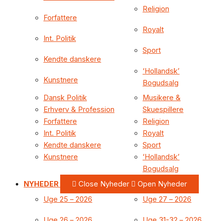
Religion
Forfattere
Royalt
Int. Politik
Sport
Kendte danskere
‘Hollandsk’
Kunstnere
Bogudsalg
Dansk Politik
Musikere &
Erhverv & Profession
Skuespillere
Forfattere
Religion
Int. Politik
Royalt
Kendte danskere
Sport
Kunstnere
‘Hollandsk’
Bogudsalg
NYHEDER
Close Nyheder
Open Nyheder
Uge 25 – 2026
Uge 27 – 2026
Uge 26 – 2026
Uge 31-32 – 2026