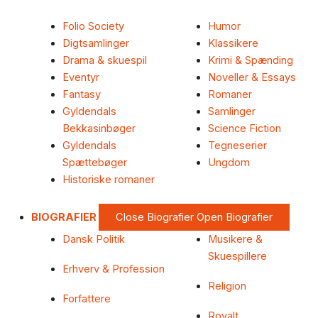
Folio Society
Humor
Digtsamlinger
Klassikere
Drama & skuespil
Krimi & Spænding
Eventyr
Noveller & Essays
Fantasy
Romaner
Gyldendals
Samlinger
Bekkasinbøger
Science Fiction
Gyldendals
Tegneserier
Spættebøger
Ungdom
Historiske romaner
BIOGRAFIER
Close Biografier
Open Biografier
Dansk Politik
Musikere &
Skuespillere
Erhverv & Profession
Religion
Forfattere
Royalt