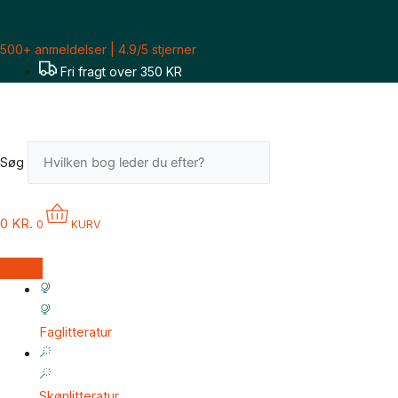
Gå
til
500+ anmeldelser | 4.9/5 stjerner
indholdet
Fri fragt over 350 KR
Søg
0
KR.
0
KURV
Faglitteratur
Skønlitteratur