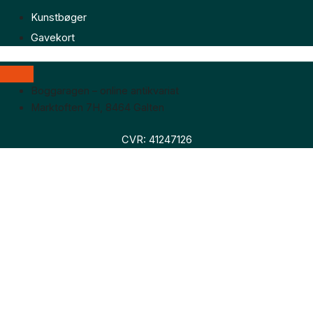
Kunstbøger
Gavekort
Boggaragen – online antikvariat
Marktoften 7H, 8464 Galten
CVR: 41247126
Faglitteratur
Skønlitteratur
Biografier
Nyheder
Om os