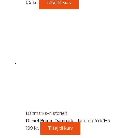
65
kr.
Tilføj til kurv
Danmarks-historien
Daniel Bruun: Danmark – land og folk 1-5
199
kr.
Tilføj til kurv