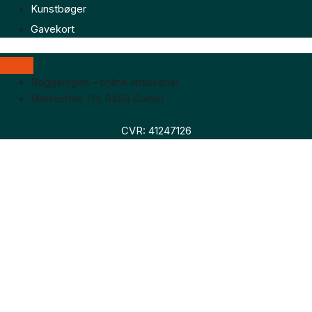
Kunstbøger
Gavekort
Boggaragen – online antikvariat
Marktoften 7H, 8464 Galten
CVR: 41247126
Faglitteratur
Skønlitteratur
Biografier
Nyheder
Om os