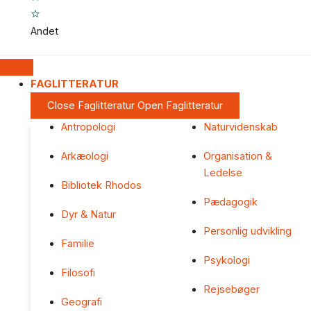
Andet
FAGLITTERATUR
Close Faglitteratur
Open Faglitteratur
Antropologi
Naturvidenskab
Arkæologi
Organisation &
Ledelse
Bibliotek Rhodos
Pædagogik
Dyr & Natur
Personlig udvikling
Familie
Psykologi
Filosofi
Rejsebøger
Geografi