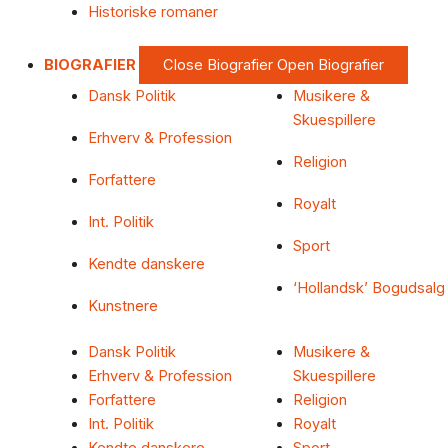
Historiske romaner
BIOGRAFIER
Close Biografier
Open Biografier
Dansk Politik
Musikere &
Skuespillere
Erhverv & Profession
Religion
Forfattere
Royalt
Int. Politik
Sport
Kendte danskere
‘Hollandsk’ Bogudsalg
Kunstnere
Dansk Politik
Musikere &
Erhverv & Profession
Skuespillere
Forfattere
Religion
Int. Politik
Royalt