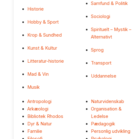
Samfund & Politik
Historie
Sociologi
Hobby & Sport
Spirituelt – Mystik –
Krop & Sundhed
Alternativt
Kunst & Kultur
Sprog
Litteratur-historie
Transport
Mad & Vin
Uddannelse
Musik
Antropologi
Naturvidenskab
Arkæologi
Organisation &
Bibliotek Rhodos
Ledelse
Dyr & Natur
Pædagogik
Familie
Personlig udvikling
Filosofi
Psykologi