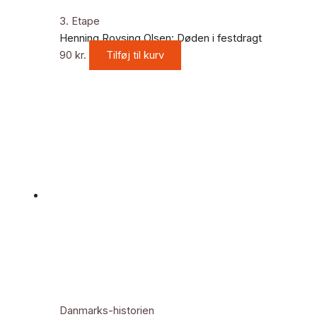
3. Etape
Henning Rovsing Olsen: Døden i festdragt
90
kr.
Tilføj til kurv
Danmarks-historien