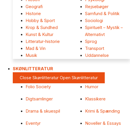
Geografi
Rejsebøger
Historie
Samfund & Politik
Hobby & Sport
Sociologi
Krop & Sundhed
Spirituelt – Mystik –
Kunst & Kultur
Alternativt
Litteratur-historie
Sprog
Mad & Vin
Transport
Musik
Uddannelse
SKØNLITTERATUR
Close Skønlitteratur
Open Skønlitteratur
Folio Society
Humor
Digtsamlinger
Klassikere
Drama & skuespil
Krimi & Spænding
Eventyr
Noveller & Essays