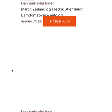
pris
pris
Danmarks-historien
var:
er:
Martin Zerlang og Fredrik Stjernfeldt:
100 kr..
75 kr..
Barndomsbyer – antologi
100
kr.
75
kr.
Tilføj til kurv
Danmarks-historien