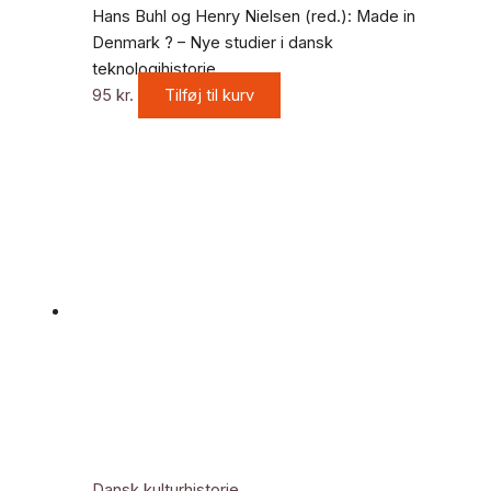
Hans Buhl og Henry Nielsen (red.): Made in
Denmark ? – Nye studier i dansk
teknologihistorie
95
kr.
Tilføj til kurv
Dansk kulturhistorie