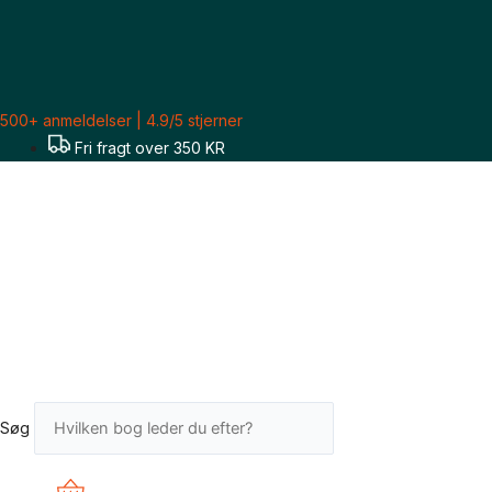
Gå
Sorteret
til
efter
indholdet
seneste
500+ anmeldelser | 4.9/5 stjerner
Fri fragt over 350 KR
Søg