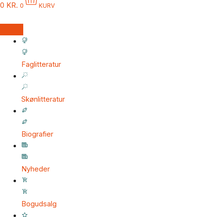
0
KR.
0
KURV
Faglitteratur
Skønlitteratur
Biografier
Nyheder
Bogudsalg