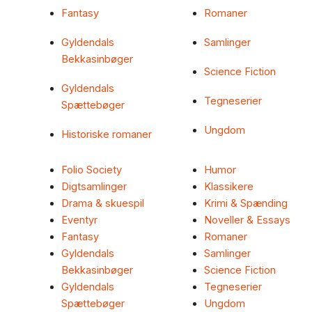
Fantasy
Romaner
Gyldendals
Samlinger
Bekkasinbøger
Science Fiction
Gyldendals
Tegneserier
Spættebøger
Ungdom
Historiske romaner
Folio Society
Humor
Digtsamlinger
Klassikere
Drama & skuespil
Krimi & Spænding
Eventyr
Noveller & Essays
Fantasy
Romaner
Gyldendals
Samlinger
Bekkasinbøger
Science Fiction
Gyldendals
Tegneserier
Spættebøger
Ungdom