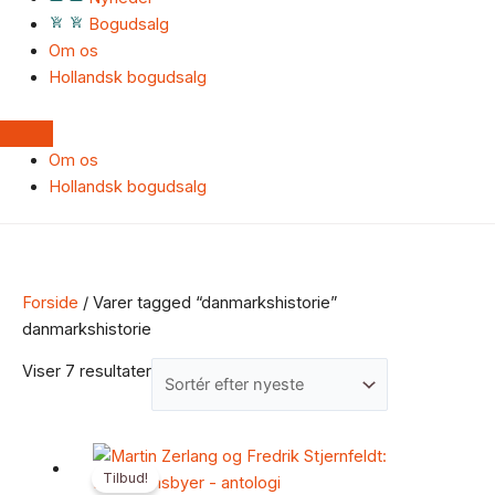
Bogudsalg
Om os
Hollandsk bogudsalg
Om os
Hollandsk bogudsalg
Forside
/ Varer tagged “danmarkshistorie”
danmarkshistorie
Viser 7 resultater
Den
Den
Tilbud!
oprindelige
aktuelle