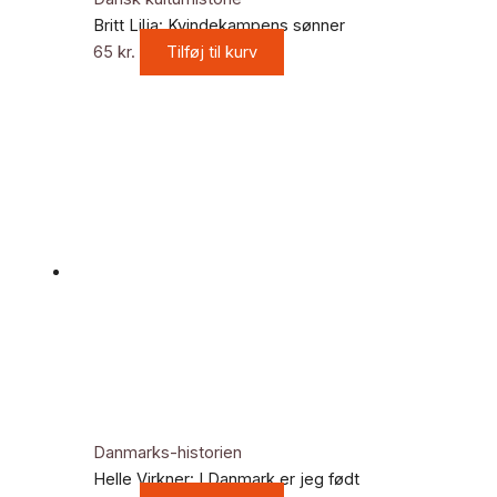
Britt Lilja: Kvindekampens sønner
65
kr.
Tilføj til kurv
Danmarks-historien
Helle Virkner: I Danmark er jeg født