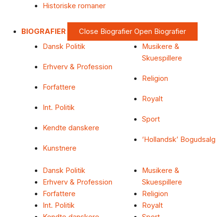
Historiske romaner
BIOGRAFIER
Close Biografier
Open Biografier
Dansk Politik
Musikere &
Skuespillere
Erhverv & Profession
Religion
Forfattere
Royalt
Int. Politik
Sport
Kendte danskere
‘Hollandsk’ Bogudsalg
Kunstnere
Dansk Politik
Musikere &
Erhverv & Profession
Skuespillere
Forfattere
Religion
Int. Politik
Royalt