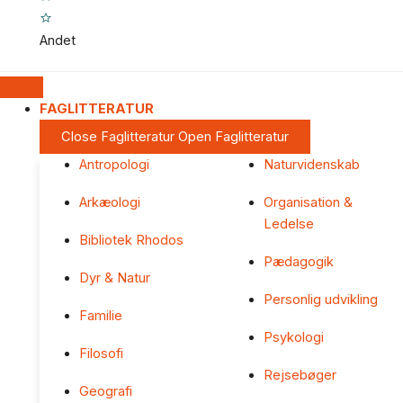
Andet
FAGLITTERATUR
Close Faglitteratur
Open Faglitteratur
Antropologi
Naturvidenskab
Arkæologi
Organisation &
Ledelse
Bibliotek Rhodos
Pædagogik
Dyr & Natur
Personlig udvikling
Familie
Psykologi
Filosofi
Rejsebøger
Geografi