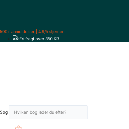
Gå
til
indholdet
500+ anmeldelser | 4.9/5 stjerner
Fri fragt over 350 KR
Søg