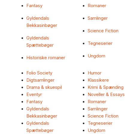
Fantasy
Romaner
Gyldendals
Samlinger
Bekkasinbøger
Science Fiction
Gyldendals
Tegneserier
Spættebøger
Ungdom
Historiske romaner
Folio Society
Humor
Digtsamlinger
Klassikere
Drama & skuespil
Krimi & Spænding
Eventyr
Noveller & Essays
Fantasy
Romaner
Gyldendals
Samlinger
Bekkasinbøger
Science Fiction
Gyldendals
Tegneserier
Spættebøger
Ungdom