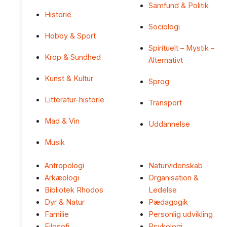
Samfund & Politik
Historie
Sociologi
Hobby & Sport
Spirituelt – Mystik –
Krop & Sundhed
Alternativt
Kunst & Kultur
Sprog
Litteratur-historie
Transport
Mad & Vin
Uddannelse
Musik
Antropologi
Naturvidenskab
Arkæologi
Organisation &
Bibliotek Rhodos
Ledelse
Dyr & Natur
Pædagogik
Familie
Personlig udvikling
Filosofi
Psykologi