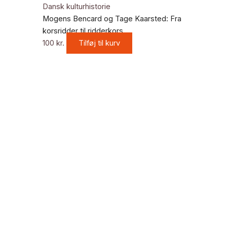
Dansk kulturhistorie
Mogens Bencard og Tage Kaarsted: Fra
korsridder til ridderkors
100
kr.
Tilføj til kurv