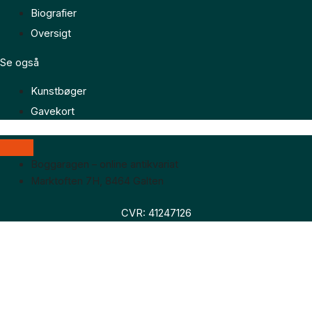
Biografier
Oversigt
Se også
Kunstbøger
Gavekort
Boggaragen – online antikvariat
Marktoften 7H, 8464 Galten
CVR: 41247126
Faglitteratur
Skønlitteratur