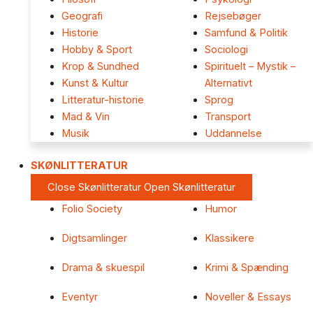
Geografi
Rejsebøger
Historie
Samfund & Politik
Hobby & Sport
Sociologi
Krop & Sundhed
Spirituelt – Mystik –
Kunst & Kultur
Alternativt
Litteratur-historie
Sprog
Mad & Vin
Transport
Musik
Uddannelse
SKØNLITTERATUR
Close Skønlitteratur
Open Skønlitteratur
Folio Society
Humor
Digtsamlinger
Klassikere
Drama & skuespil
Krimi & Spænding
Eventyr
Noveller & Essays