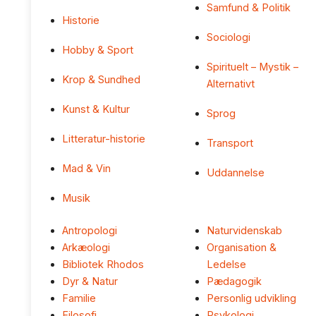
Samfund & Politik
Historie
Sociologi
Hobby & Sport
Spirituelt – Mystik –
Krop & Sundhed
Alternativt
Kunst & Kultur
Sprog
Litteratur-historie
Transport
Mad & Vin
Uddannelse
Musik
Antropologi
Naturvidenskab
Arkæologi
Organisation &
Bibliotek Rhodos
Ledelse
Dyr & Natur
Pædagogik
Familie
Personlig udvikling
Filosofi
Psykologi