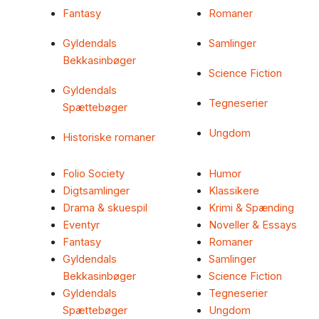
Fantasy
Romaner
Gyldendals
Samlinger
Bekkasinbøger
Science Fiction
Gyldendals
Tegneserier
Spættebøger
Ungdom
Historiske romaner
Folio Society
Humor
Digtsamlinger
Klassikere
Drama & skuespil
Krimi & Spænding
Eventyr
Noveller & Essays
Fantasy
Romaner
Gyldendals
Samlinger
Bekkasinbøger
Science Fiction
Gyldendals
Tegneserier
Spættebøger
Ungdom