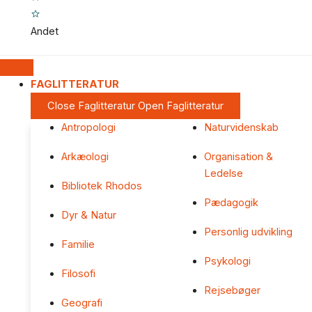
Andet
FAGLITTERATUR
Close Faglitteratur
Open Faglitteratur
Antropologi
Naturvidenskab
Arkæologi
Organisation &
Ledelse
Bibliotek Rhodos
Pædagogik
Dyr & Natur
Personlig udvikling
Familie
Psykologi
Filosofi
Rejsebøger
Geografi