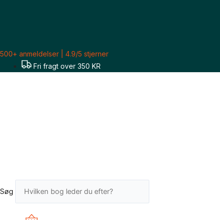
Gå
til
indholdet
500+ anmeldelser | 4.9/5 stjerner
Fri fragt over 350 KR
Søg