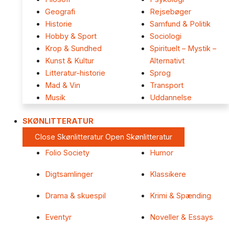
Geografi
Rejsebøger
Historie
Samfund & Politik
Hobby & Sport
Sociologi
Krop & Sundhed
Spirituelt – Mystik –
Kunst & Kultur
Alternativt
Litteratur-historie
Sprog
Mad & Vin
Transport
Musik
Uddannelse
SKØNLITTERATUR
Close Skønlitteratur
Open Skønlitteratur
Folio Society
Humor
Digtsamlinger
Klassikere
Drama & skuespil
Krimi & Spænding
Eventyr
Noveller & Essays