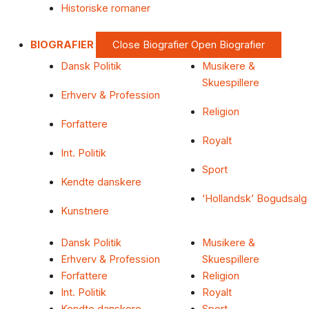
Historiske romaner
BIOGRAFIER
Close Biografier
Open Biografier
Dansk Politik
Musikere &
Skuespillere
Erhverv & Profession
Religion
Forfattere
Royalt
Int. Politik
Sport
Kendte danskere
‘Hollandsk’ Bogudsalg
Kunstnere
Dansk Politik
Musikere &
Erhverv & Profession
Skuespillere
Forfattere
Religion
Int. Politik
Royalt