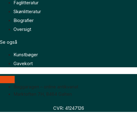
Faglitteratur
Skønlitteratur
Biografier
Oversigt
Se også
Kunstbøger
Gavekort
Boggaragen – online antikvariat
Marktoften 7H, 8464 Galten
CVR: 41247126
Faglitteratur