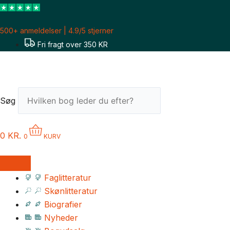
Gå
til
500+ anmeldelser | 4.9/5 stjerner
indholdet
Fri fragt over 350 KR
Søg
0
KR.
0
KURV
Faglitteratur
Skønlitteratur
Biografier
Nyheder