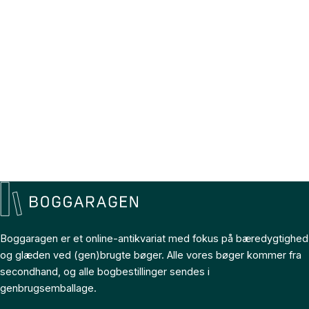
Boggaragen er et online-antikvariat med fokus på bæredygtighed
og glæden ved (gen)brugte bøger. Alle vores bøger kommer fra
secondhand, og alle bogbestillinger sendes i
genbrugsemballage.