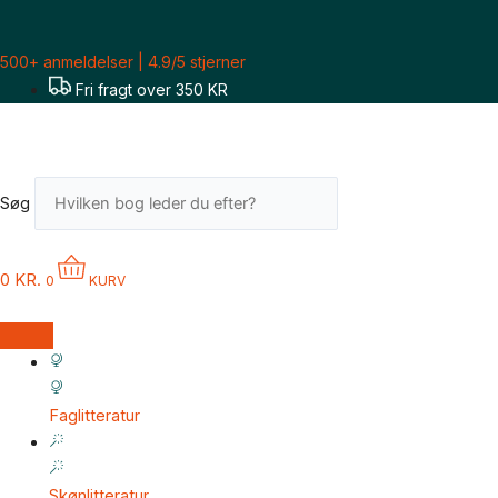
Gå
til
500+ anmeldelser | 4.9/5 stjerner
indholdet
Fri fragt over 350 KR
Søg
0
KR.
0
KURV
Faglitteratur
Skønlitteratur