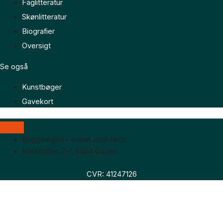
Faglitteratur
Skønlitteratur
Biografier
Oversigt
Se også
Kunstbøger
Gavekort
Boggaragen – online antikvariat
Marktoften 7H, 8464 Galten
CVR: 41247126
Faglitteratur
Skønlitteratur