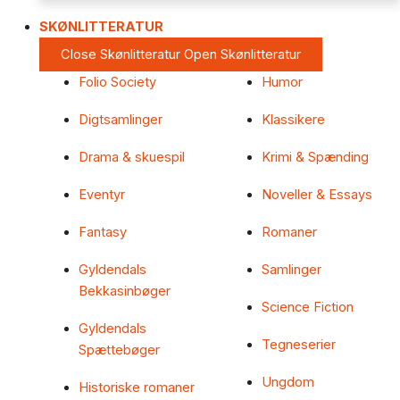
SKØNLITTERATUR
Close Skønlitteratur
Open Skønlitteratur
Folio Society
Humor
Digtsamlinger
Klassikere
Drama & skuespil
Krimi & Spænding
Eventyr
Noveller & Essays
Fantasy
Romaner
Gyldendals
Samlinger
Bekkasinbøger
Science Fiction
Gyldendals
Tegneserier
Spættebøger
Ungdom
Historiske romaner