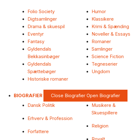
Folio Society
Humor
Digtsamlinger
Klassikere
Drama & skuespil
Krimi & Spænding
Eventyr
Noveller & Essays
Fantasy
Romaner
Gyldendals
Samlinger
Bekkasinbøger
Science Fiction
Gyldendals
Tegneserier
Spættebøger
Ungdom
Historiske romaner
BIOGRAFIER
Close Biografier
Open Biografier
Dansk Politik
Musikere &
Skuespillere
Erhverv & Profession
Religion
Forfattere
Royalt