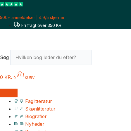
Gå
til
500+ anmeldelser | 4.9/5 stjerner
indholdet
Fri fragt over 350 KR
Søg
0
KR.
0
KURV
Faglitteratur
Skønlitteratur
Biografier
Nyheder