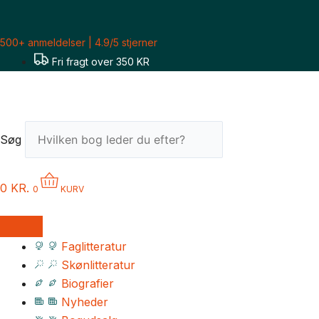
Gå
til
500+ anmeldelser | 4.9/5 stjerner
indholdet
Fri fragt over 350 KR
Søg
0
KR.
0
KURV
Faglitteratur
Skønlitteratur
Biografier
Nyheder