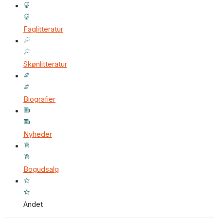
Faglitteratur
Skønlitteratur
Biografier
Nyheder
Bogudsalg
Andet