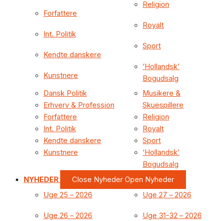
Religion
Forfattere
Royalt
Int. Politik
Sport
Kendte danskere
‘Hollandsk’
Kunstnere
Bogudsalg
Dansk Politik
Musikere &
Erhverv & Profession
Skuespillere
Forfattere
Religion
Int. Politik
Royalt
Kendte danskere
Sport
Kunstnere
‘Hollandsk’
Bogudsalg
NYHEDER
Close Nyheder
Open Nyheder
Uge 25 – 2026
Uge 27 – 2026
Uge 26 – 2026
Uge 31-32 – 2026