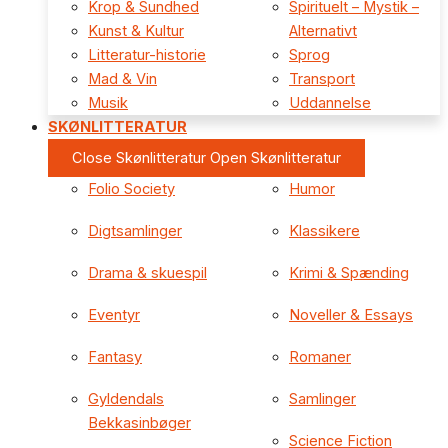
Krop & Sundhed
Spirituelt – Mystik –
Kunst & Kultur
Alternativt
Litteratur-historie
Sprog
Mad & Vin
Transport
Musik
Uddannelse
SKØNLITTERATUR
Close Skønlitteratur
Open Skønlitteratur
Folio Society
Humor
Digtsamlinger
Klassikere
Drama & skuespil
Krimi & Spænding
Eventyr
Noveller & Essays
Fantasy
Romaner
Gyldendals
Samlinger
Bekkasinbøger
Science Fiction