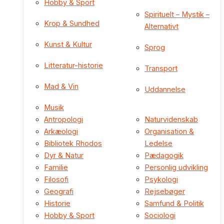
Hobby & Sport
Spirituelt – Mystik –
Krop & Sundhed
Alternativt
Kunst & Kultur
Sprog
Litteratur-historie
Transport
Mad & Vin
Uddannelse
Musik
Antropologi
Naturvidenskab
Arkæologi
Organisation &
Bibliotek Rhodos
Ledelse
Dyr & Natur
Pædagogik
Familie
Personlig udvikling
Filosofi
Psykologi
Geografi
Rejsebøger
Historie
Samfund & Politik
Hobby & Sport
Sociologi