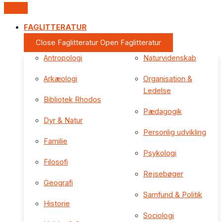
FAGLITTERATUR
Close Faglitteratur
Open Faglitteratur
Antropologi
Naturvidenskab
Arkæologi
Organisation &
Ledelse
Bibliotek Rhodos
Pædagogik
Dyr & Natur
Personlig udvikling
Familie
Psykologi
Filosofi
Rejsebøger
Geografi
Samfund & Politik
Historie
Sociologi