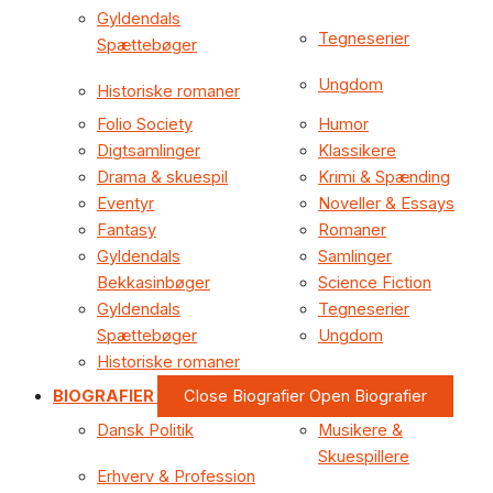
Gyldendals
Tegneserier
Spættebøger
Ungdom
Historiske romaner
Folio Society
Humor
Digtsamlinger
Klassikere
Drama & skuespil
Krimi & Spænding
Eventyr
Noveller & Essays
Fantasy
Romaner
Gyldendals
Samlinger
Bekkasinbøger
Science Fiction
Gyldendals
Tegneserier
Spættebøger
Ungdom
Historiske romaner
BIOGRAFIER
Close Biografier
Open Biografier
Dansk Politik
Musikere &
Skuespillere
Erhverv & Profession