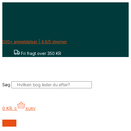
Gå
til
indholdet
500+ anmeldelser | 4.9/5 stjerner
Fri fragt over 350 KR
Søg
0
KR.
0
KURV