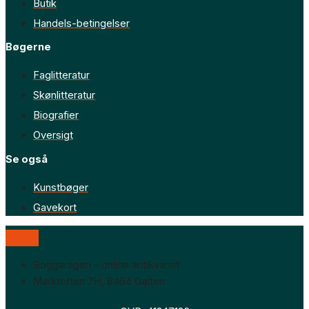
Butik
Handels-betingelser
Bøgerne
Faglitteratur
Skønlitteratur
Biografier
Oversigt
Se også
Kunstbøger
Gavekort
Boggaragen – online antikvariat
Marktoften 7H, 8464 Galten