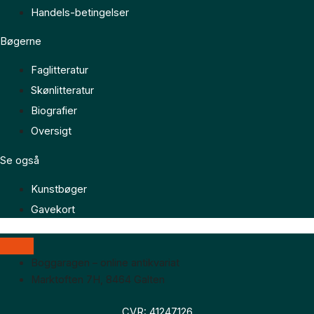
Handels-betingelser
Bøgerne
Faglitteratur
Skønlitteratur
Biografier
Oversigt
Se også
Kunstbøger
Gavekort
Boggaragen – online antikvariat
Marktoften 7H, 8464 Galten
CVR: 41247126