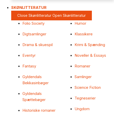
SKØNLITTERATUR
Close Skønlitteratur
Open Skønlitteratur
Folio Society
Humor
Digtsamlinger
Klassikere
Drama & skuespil
Krimi & Spænding
Eventyr
Noveller & Essays
Fantasy
Romaner
Gyldendals
Samlinger
Bekkasinbøger
Science Fiction
Gyldendals
Tegneserier
Spættebøger
Ungdom
Historiske romaner