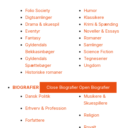
Folio Society
Humor
Digtsamlinger
Klassikere
Drama & skuespil
Krimi & Spænding
Eventyr
Noveller & Essays
Fantasy
Romaner
Gyldendals
Samlinger
Bekkasinbøger
Science Fiction
Gyldendals
Tegneserier
Spættebøger
Ungdom
Historiske romaner
BIOGRAFIER
Close Biografier
Open Biografier
Dansk Politik
Musikere &
Skuespillere
Erhverv & Profession
Religion
Forfattere
Royalt