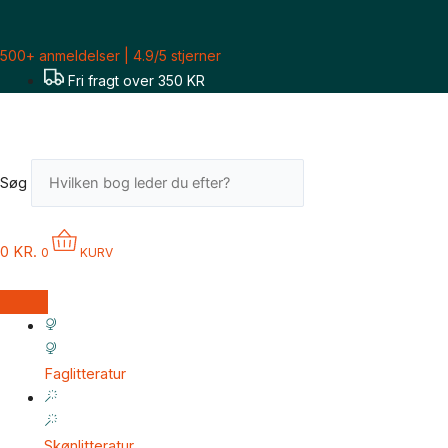
Gå
til
500+ anmeldelser | 4.9/5 stjerner
indholdet
Fri fragt over 350 KR
Søg
0
KR.
0
KURV
Faglitteratur
Skønlitteratur