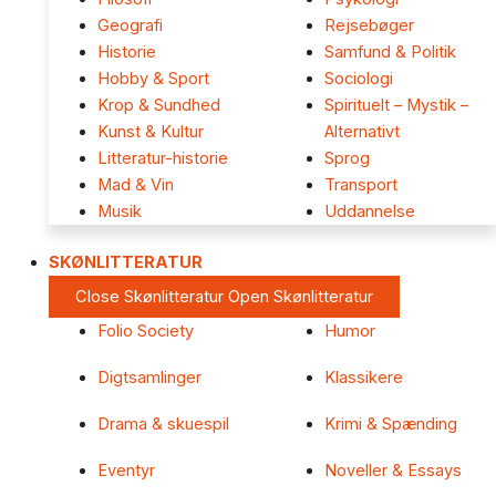
Geografi
Rejsebøger
Historie
Samfund & Politik
Hobby & Sport
Sociologi
Krop & Sundhed
Spirituelt – Mystik –
Kunst & Kultur
Alternativt
Litteratur-historie
Sprog
Mad & Vin
Transport
Musik
Uddannelse
SKØNLITTERATUR
Close Skønlitteratur
Open Skønlitteratur
Folio Society
Humor
Digtsamlinger
Klassikere
Drama & skuespil
Krimi & Spænding
Eventyr
Noveller & Essays