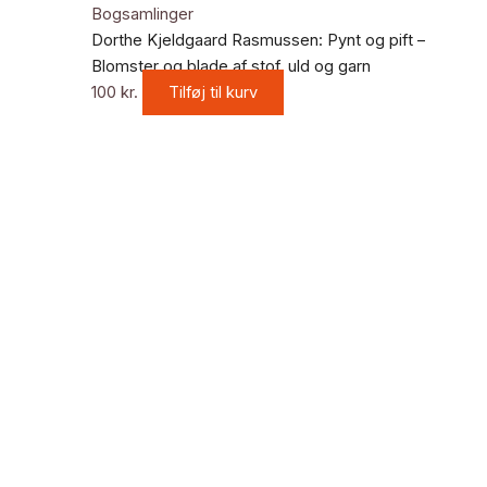
Bogsamlinger
Dorthe Kjeldgaard Rasmussen: Pynt og pift –
Blomster og blade af stof, uld og garn
100
kr.
Tilføj til kurv