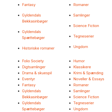
Fantasy
Romaner
Gyldendals
Samlinger
Bekkasinbøger
Science Fiction
Gyldendals
Tegneserier
Spættebøger
Ungdom
Historiske romaner
Folio Society
Humor
Digtsamlinger
Klassikere
Drama & skuespil
Krimi & Spænding
Eventyr
Noveller & Essays
Fantasy
Romaner
Gyldendals
Samlinger
Bekkasinbøger
Science Fiction
Gyldendals
Tegneserier
Spættebøger
Ungdom