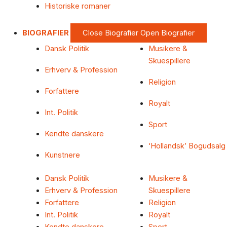
Historiske romaner
BIOGRAFIER
Close Biografier
Open Biografier
Dansk Politik
Musikere &
Skuespillere
Erhverv & Profession
Religion
Forfattere
Royalt
Int. Politik
Sport
Kendte danskere
‘Hollandsk’ Bogudsalg
Kunstnere
Dansk Politik
Musikere &
Erhverv & Profession
Skuespillere
Forfattere
Religion
Int. Politik
Royalt