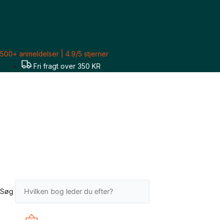
Gå
til
indholdet
500+ anmeldelser | 4.9/5 stjerner
Fri fragt over 350 KR
Søg