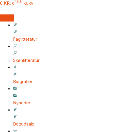
0
KR.
0
KURV
Faglitteratur
Skønlitteratur
Biografier
Nyheder
Bogudsalg