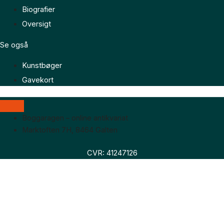
Biografier
Oversigt
Se også
Kunstbøger
Gavekort
Boggaragen – online antikvariat
Marktoften 7H, 8464 Galten
CVR: 41247126
Faglitteratur
Skønlitteratur