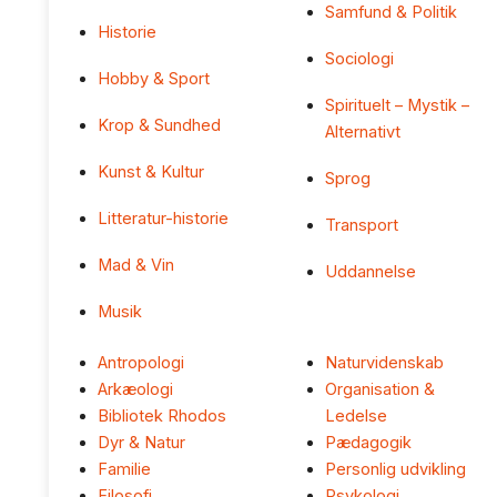
Samfund & Politik
Historie
Sociologi
Hobby & Sport
Spirituelt – Mystik –
Krop & Sundhed
Alternativt
Kunst & Kultur
Sprog
Litteratur-historie
Transport
Mad & Vin
Uddannelse
Musik
Antropologi
Naturvidenskab
Arkæologi
Organisation &
Bibliotek Rhodos
Ledelse
Dyr & Natur
Pædagogik
Familie
Personlig udvikling
Filosofi
Psykologi