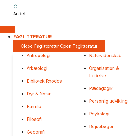
Andet
FAGLITTERATUR
Close Faglitteratur
Open Faglitteratur
Antropologi
Naturvidenskab
Arkæologi
Organisation &
Ledelse
Bibliotek Rhodos
Pædagogik
Dyr & Natur
Personlig udvikling
Familie
Psykologi
Filosofi
Rejsebøger
Geografi