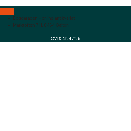
Boggaragen – online antikvariat
Marktoften 7H, 8464 Galten
CVR: 41247126
Faglitteratur
Skønlitteratur
Biografier
Nyheder
Om os
Hollandsk bogudsalg
Om os