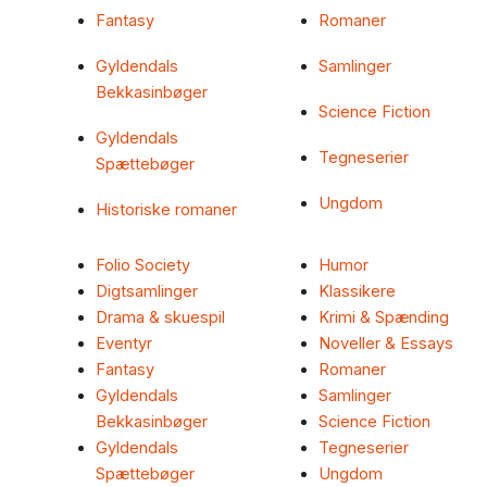
Fantasy
Romaner
Gyldendals
Samlinger
Bekkasinbøger
Science Fiction
Gyldendals
Tegneserier
Spættebøger
Ungdom
Historiske romaner
Folio Society
Humor
Digtsamlinger
Klassikere
Drama & skuespil
Krimi & Spænding
Eventyr
Noveller & Essays
Fantasy
Romaner
Gyldendals
Samlinger
Bekkasinbøger
Science Fiction
Gyldendals
Tegneserier
Spættebøger
Ungdom