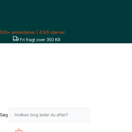
Gå
til
indholdet
500+ anmeldelser | 4.9/5 stjerner
Fri fragt over 350 KR
Søg