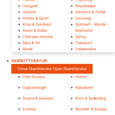
Geografi
Rejsebøger
Historie
Samfund & Politik
Hobby & Sport
Sociologi
Krop & Sundhed
Spirituelt – Mystik –
Kunst & Kultur
Alternativt
Litteratur-historie
Sprog
Mad & Vin
Transport
Musik
Uddannelse
SKØNLITTERATUR
Close Skønlitteratur
Open Skønlitteratur
Folio Society
Humor
Digtsamlinger
Klassikere
Drama & skuespil
Krimi & Spænding
Eventyr
Noveller & Essays