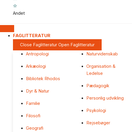
Andet
FAGLITTERATUR
Close Faglitteratur
Open Faglitteratur
Antropologi
Naturvidenskab
Arkæologi
Organisation &
Ledelse
Bibliotek Rhodos
Pædagogik
Dyr & Natur
Personlig udvikling
Familie
Psykologi
Filosofi
Rejsebøger
Geografi