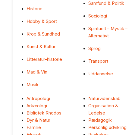
Samfund & Politik
Historie
Sociologi
Hobby & Sport
Spirituelt – Mystik –
Krop & Sundhed
Alternativt
Kunst & Kultur
Sprog
Litteratur-historie
Transport
Mad & Vin
Uddannelse
Musik
Antropologi
Naturvidenskab
Arkæologi
Organisation &
Bibliotek Rhodos
Ledelse
Dyr & Natur
Pædagogik
Familie
Personlig udvikling
Filosofi
Psykologi