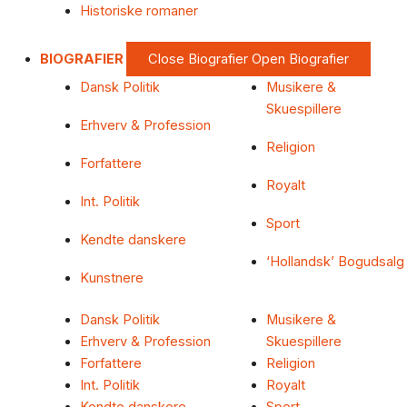
Historiske romaner
BIOGRAFIER
Close Biografier
Open Biografier
Dansk Politik
Musikere &
Skuespillere
Erhverv & Profession
Religion
Forfattere
Royalt
Int. Politik
Sport
Kendte danskere
‘Hollandsk’ Bogudsalg
Kunstnere
Dansk Politik
Musikere &
Erhverv & Profession
Skuespillere
Forfattere
Religion
Int. Politik
Royalt