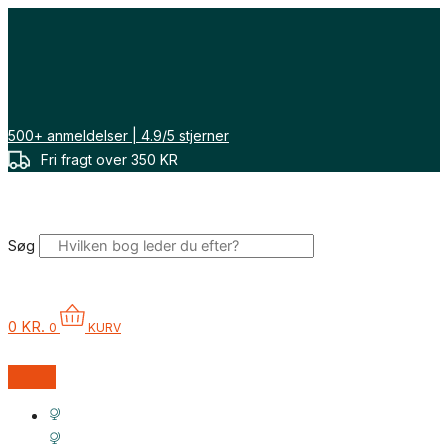
Gå
til
indholdet
500+ anmeldelser | 4.9/5 stjerner
Fri fragt over 350 KR
Søg
0
KR.
0
KURV