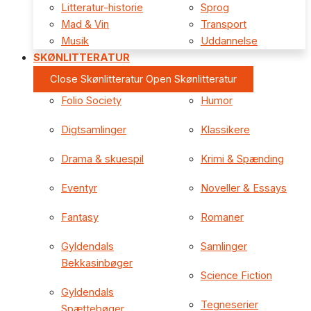
Litteratur-historie
Sprog
Mad & Vin
Transport
Musik
Uddannelse
SKØNLITTERATUR
Close Skønlitteratur
Open Skønlitteratur
Folio Society
Humor
Digtsamlinger
Klassikere
Drama & skuespil
Krimi & Spænding
Eventyr
Noveller & Essays
Fantasy
Romaner
Gyldendals
Samlinger
Bekkasinbøger
Science Fiction
Gyldendals
Tegneserier
Spættebøger