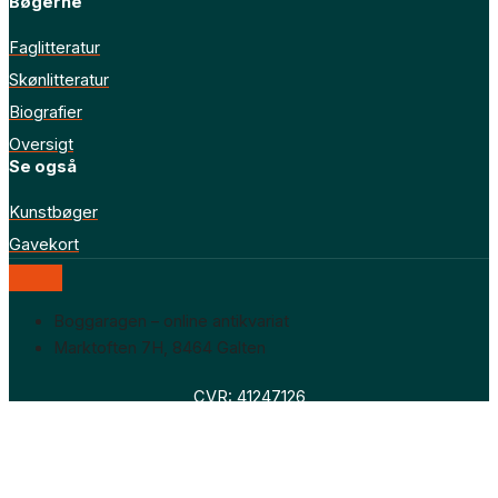
Bøgerne
Faglitteratur
Skønlitteratur
Biografier
Oversigt
Se også
Kunstbøger
Gavekort
Boggaragen – online antikvariat
Marktoften 7H, 8464 Galten
CVR: 41247126
Faglitteratur