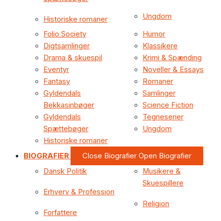
Ungdom
Historiske romaner
Folio Society
Humor
Digtsamlinger
Klassikere
Drama & skuespil
Krimi & Spænding
Eventyr
Noveller & Essays
Fantasy
Romaner
Gyldendals
Samlinger
Bekkasinbøger
Science Fiction
Gyldendals
Tegneserier
Spættebøger
Ungdom
Historiske romaner
BIOGRAFIER
Close Biografier
Open Biografier
Dansk Politik
Musikere &
Skuespillere
Erhverv & Profession
Religion
Forfattere