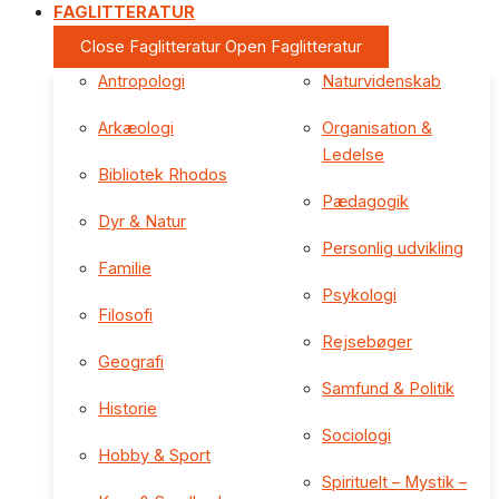
FAGLITTERATUR
Close Faglitteratur
Open Faglitteratur
Antropologi
Naturvidenskab
Arkæologi
Organisation &
Ledelse
Bibliotek Rhodos
Pædagogik
Dyr & Natur
Personlig udvikling
Familie
Psykologi
Filosofi
Rejsebøger
Geografi
Samfund & Politik
Historie
Sociologi
Hobby & Sport
Spirituelt – Mystik –