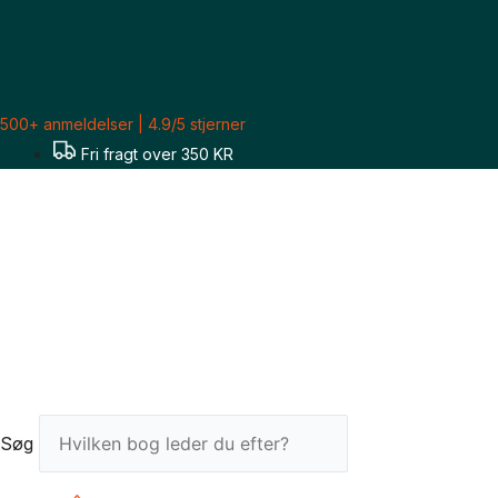
Gå
Sorteret
til
efter
indholdet
seneste
500+ anmeldelser | 4.9/5 stjerner
Fri fragt over 350 KR
Søg