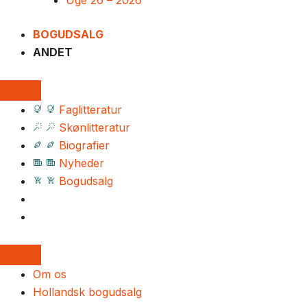
Uge 26 – 2026
BOGUDSALG
ANDET
Faglitteratur
Skønlitteratur
Biografier
Nyheder
Bogudsalg
Om os
Hollandsk bogudsalg