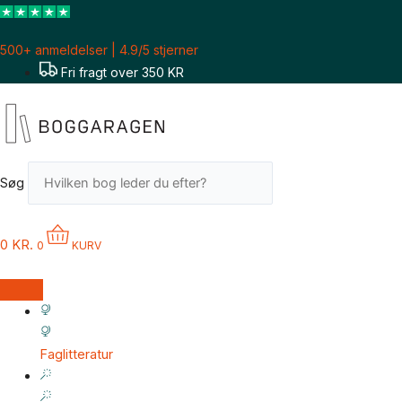
Gå
til
500+ anmeldelser | 4.9/5 stjerner
indholdet
Fri fragt over 350 KR
Søg
0
KR.
0
KURV
Faglitteratur