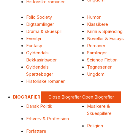
Ungdom
Historiske romaner
Folio Society
Humor
Digtsamlinger
Klassikere
Drama & skuespil
Krimi & Spænding
Eventyr
Noveller & Essays
Fantasy
Romaner
Gyldendals
Samlinger
Bekkasinbøger
Science Fiction
Gyldendals
Tegneserier
Spættebøger
Ungdom
Historiske romaner
BIOGRAFIER
Close Biografier
Open Biografier
Dansk Politik
Musikere &
Skuespillere
Erhverv & Profession
Religion
Forfattere