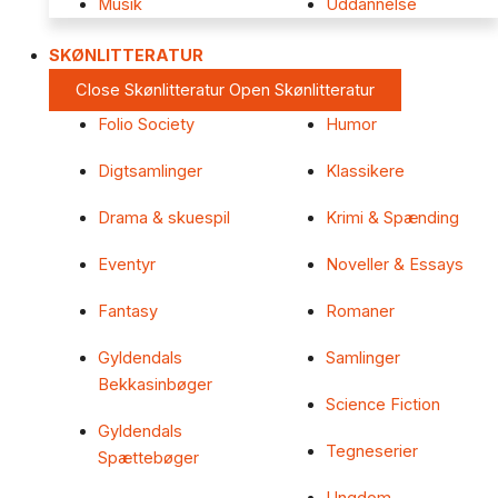
Musik
Uddannelse
SKØNLITTERATUR
Close Skønlitteratur
Open Skønlitteratur
Folio Society
Humor
Digtsamlinger
Klassikere
Drama & skuespil
Krimi & Spænding
Eventyr
Noveller & Essays
Fantasy
Romaner
Gyldendals
Samlinger
Bekkasinbøger
Science Fiction
Gyldendals
Tegneserier
Spættebøger