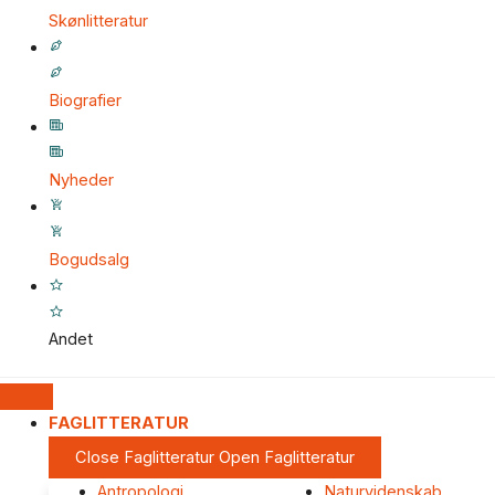
Skønlitteratur
Biografier
Nyheder
Bogudsalg
Andet
FAGLITTERATUR
Close Faglitteratur
Open Faglitteratur
Antropologi
Naturvidenskab