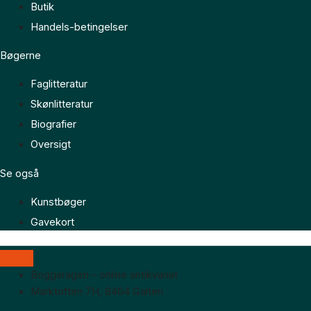
Butik
Handels-betingelser
Bøgerne
Faglitteratur
Skønlitteratur
Biografier
Oversigt
Se også
Kunstbøger
Gavekort
Boggaragen – online antikvariat
Marktoften 7H, 8464 Galten