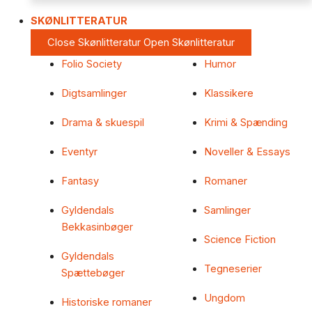
SKØNLITTERATUR
Close Skønlitteratur
Open Skønlitteratur
Folio Society
Humor
Digtsamlinger
Klassikere
Drama & skuespil
Krimi & Spænding
Eventyr
Noveller & Essays
Fantasy
Romaner
Gyldendals
Samlinger
Bekkasinbøger
Science Fiction
Gyldendals
Tegneserier
Spættebøger
Ungdom
Historiske romaner