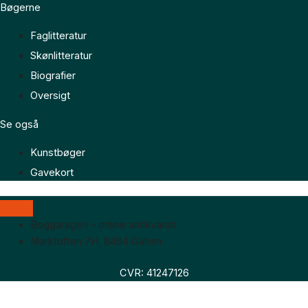
Bøgerne
Faglitteratur
Skønlitteratur
Biografier
Oversigt
Se også
Kunstbøger
Gavekort
Boggaragen – online antikvariat
Marktoften 7H, 8464 Galten
CVR: 41247126
Faglitteratur