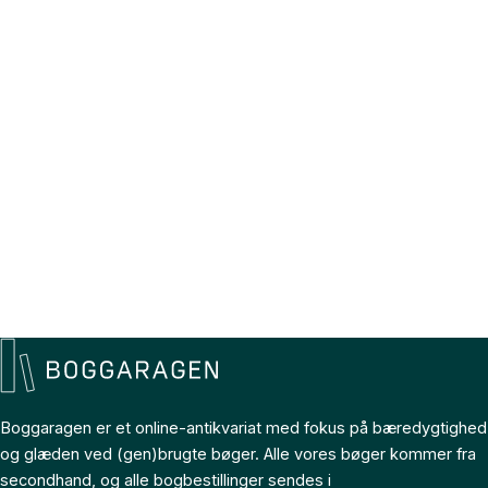
Boggaragen er et online-antikvariat med fokus på bæredygtighed
og glæden ved (gen)brugte bøger. Alle vores bøger kommer fra
secondhand, og alle bogbestillinger sendes i