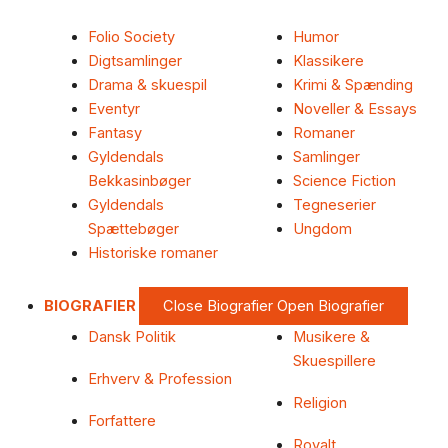
Folio Society
Humor
Digtsamlinger
Klassikere
Drama & skuespil
Krimi & Spænding
Eventyr
Noveller & Essays
Fantasy
Romaner
Gyldendals
Samlinger
Bekkasinbøger
Science Fiction
Gyldendals
Tegneserier
Spættebøger
Ungdom
Historiske romaner
BIOGRAFIER
Close Biografier
Open Biografier
Dansk Politik
Musikere &
Skuespillere
Erhverv & Profession
Religion
Forfattere
Royalt