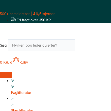
Gå
til
500+ anmeldelser | 4.9/5 stjerner
indholdet
Fri fragt over 350 KR
Søg
0
KR.
0
KURV
Faglitteratur
Skønlitteratur