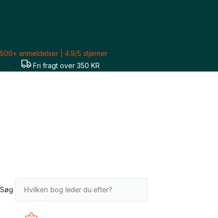
Gå
til
indholdet
500+ anmeldelser | 4.9/5 stjerner
Fri fragt over 350 KR
Søg