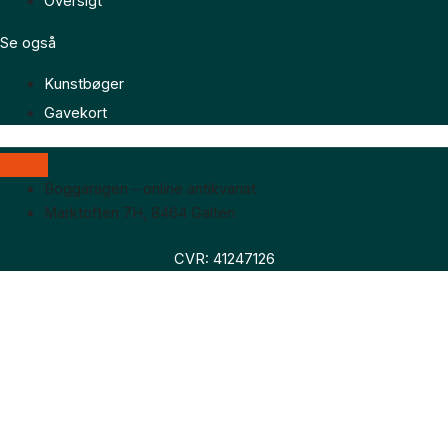
Oversigt
Se også
Kunstbøger
Gavekort
Boggaragen – online antikvariat
Marktoften 7H, 8464 Galten
CVR: 41247126
Faglitteratur
Skønlitteratur
Biografier