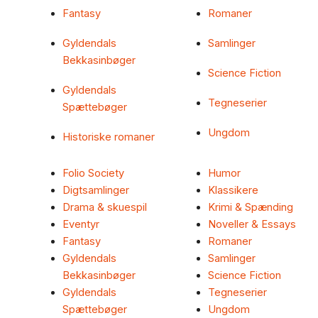
Fantasy
Romaner
Gyldendals
Samlinger
Bekkasinbøger
Science Fiction
Gyldendals
Tegneserier
Spættebøger
Ungdom
Historiske romaner
Folio Society
Humor
Digtsamlinger
Klassikere
Drama & skuespil
Krimi & Spænding
Eventyr
Noveller & Essays
Fantasy
Romaner
Gyldendals
Samlinger
Bekkasinbøger
Science Fiction
Gyldendals
Tegneserier
Spættebøger
Ungdom