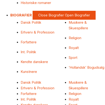
Historiske romaner
BIOGRAFIER
Close Biografier
Open Biografier
Dansk Politik
Musikere &
Skuespillere
Erhverv & Profession
Religion
Forfattere
Royalt
Int. Politik
Sport
Kendte danskere
‘Hollandsk’ Bogudsalg
Kunstnere
Dansk Politik
Musikere &
Erhverv & Profession
Skuespillere
Forfattere
Religion
Int. Politik
Royalt