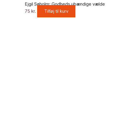
Ejgil Søholm: Godheds ubændige vælde
75
kr.
Tilføj til kurv