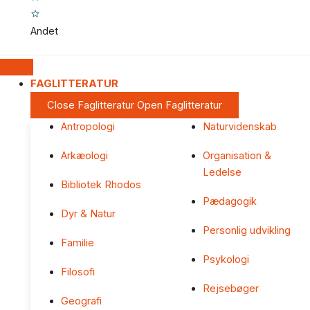
Andet
FAGLITTERATUR
Close Faglitteratur
Open Faglitteratur
Antropologi
Naturvidenskab
Arkæologi
Organisation &
Ledelse
Bibliotek Rhodos
Pædagogik
Dyr & Natur
Personlig udvikling
Familie
Psykologi
Filosofi
Rejsebøger
Geografi