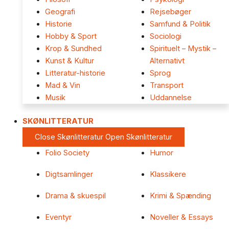
Geografi
Rejsebøger
Historie
Samfund & Politik
Hobby & Sport
Sociologi
Krop & Sundhed
Spirituelt – Mystik –
Kunst & Kultur
Alternativt
Litteratur-historie
Sprog
Mad & Vin
Transport
Musik
Uddannelse
SKØNLITTERATUR
Close Skønlitteratur
Open Skønlitteratur
Folio Society
Humor
Digtsamlinger
Klassikere
Drama & skuespil
Krimi & Spænding
Eventyr
Noveller & Essays