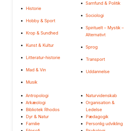
Samfund & Politik
Historie
Sociologi
Hobby & Sport
Spirituelt – Mystik –
Krop & Sundhed
Alternativt
Kunst & Kultur
Sprog
Litteratur-historie
Transport
Mad & Vin
Uddannelse
Musik
Antropologi
Naturvidenskab
Arkæologi
Organisation &
Bibliotek Rhodos
Ledelse
Dyr & Natur
Pædagogik
Familie
Personlig udvikling
Filosofi
Psykologi