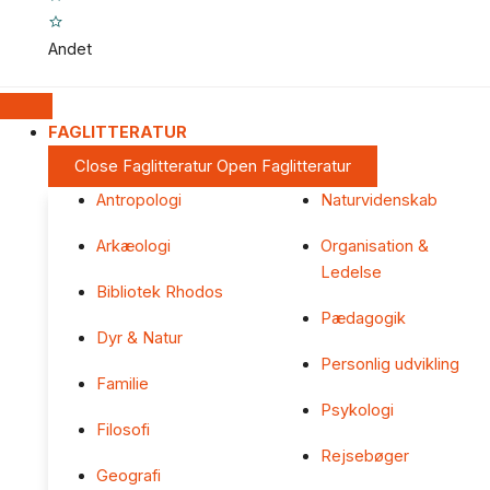
Andet
FAGLITTERATUR
Close Faglitteratur
Open Faglitteratur
Antropologi
Naturvidenskab
Arkæologi
Organisation &
Ledelse
Bibliotek Rhodos
Pædagogik
Dyr & Natur
Personlig udvikling
Familie
Psykologi
Filosofi
Rejsebøger
Geografi