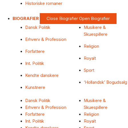
Historiske romaner
BIOGRAFIER
Close Biografier
Open Biografier
Dansk Politik
Musikere &
Skuespillere
Erhverv & Profession
Religion
Forfattere
Royalt
Int. Politik
Sport
Kendte danskere
‘Hollandsk’ Bogudsalg
Kunstnere
Dansk Politik
Musikere &
Erhverv & Profession
Skuespillere
Forfattere
Religion
Int. Politik
Royalt