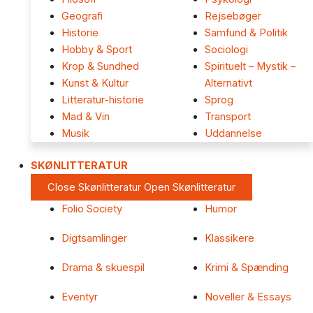
Geografi
Rejsebøger
Historie
Samfund & Politik
Hobby & Sport
Sociologi
Krop & Sundhed
Spirituelt – Mystik –
Kunst & Kultur
Alternativt
Litteratur-historie
Sprog
Mad & Vin
Transport
Musik
Uddannelse
SKØNLITTERATUR
Close Skønlitteratur
Open Skønlitteratur
Folio Society
Humor
Digtsamlinger
Klassikere
Drama & skuespil
Krimi & Spænding
Eventyr
Noveller & Essays