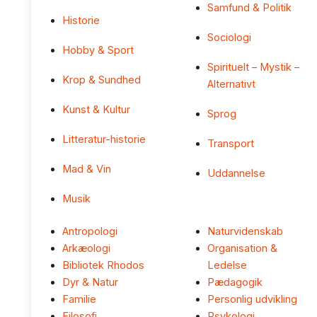
Samfund & Politik
Historie
Sociologi
Hobby & Sport
Spirituelt – Mystik –
Krop & Sundhed
Alternativt
Kunst & Kultur
Sprog
Litteratur-historie
Transport
Mad & Vin
Uddannelse
Musik
Antropologi
Naturvidenskab
Arkæologi
Organisation &
Bibliotek Rhodos
Ledelse
Dyr & Natur
Pædagogik
Familie
Personlig udvikling
Filosofi
Psykologi