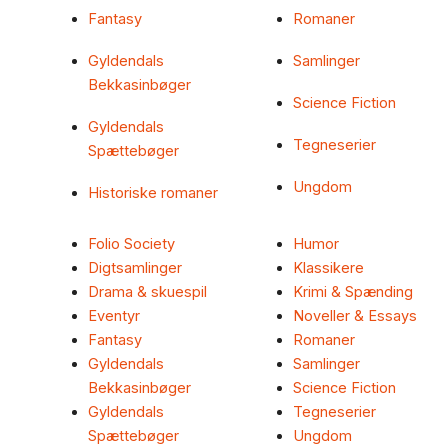
Fantasy
Romaner
Gyldendals
Samlinger
Bekkasinbøger
Science Fiction
Gyldendals
Tegneserier
Spættebøger
Ungdom
Historiske romaner
Folio Society
Humor
Digtsamlinger
Klassikere
Drama & skuespil
Krimi & Spænding
Eventyr
Noveller & Essays
Fantasy
Romaner
Gyldendals
Samlinger
Bekkasinbøger
Science Fiction
Gyldendals
Tegneserier
Spættebøger
Ungdom