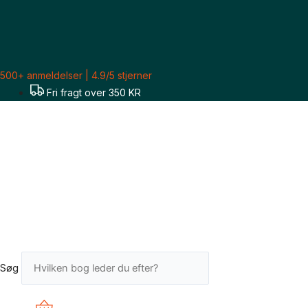
Gå
til
indholdet
500+ anmeldelser | 4.9/5 stjerner
Fri fragt over 350 KR
Søg