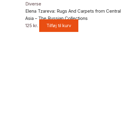
Diverse
Elena Tzareva: Rugs And Carpets from Central
Asia – The Russian Collections
125
kr.
Tilføj til kurv