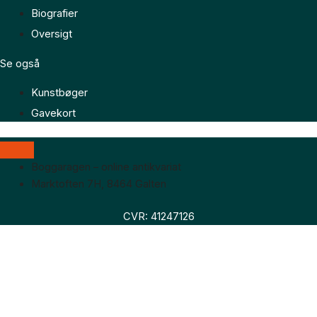
Biografier
Oversigt
Se også
Kunstbøger
Gavekort
Boggaragen – online antikvariat
Marktoften 7H, 8464 Galten
CVR: 41247126
Faglitteratur
Skønlitteratur