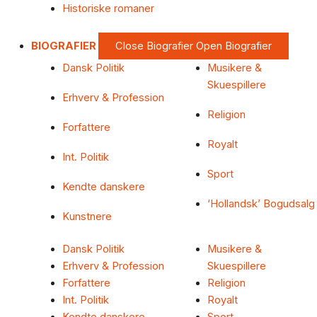
Historiske romaner
BIOGRAFIER
Close Biografier
Open Biografier
Dansk Politik
Musikere &
Skuespillere
Erhverv & Profession
Religion
Forfattere
Royalt
Int. Politik
Sport
Kendte danskere
‘Hollandsk’ Bogudsalg
Kunstnere
Dansk Politik
Musikere &
Erhverv & Profession
Skuespillere
Forfattere
Religion
Int. Politik
Royalt