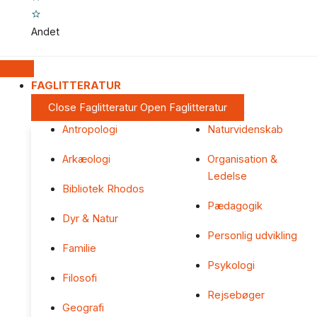
Andet
FAGLITTERATUR
Close Faglitteratur
Open Faglitteratur
Antropologi
Naturvidenskab
Arkæologi
Organisation &
Ledelse
Bibliotek Rhodos
Pædagogik
Dyr & Natur
Personlig udvikling
Familie
Psykologi
Filosofi
Rejsebøger
Geografi