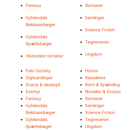
Fantasy
Romaner
Gyldendals
Samlinger
Bekkasinbøger
Science Fiction
Gyldendals
Tegneserier
Spættebøger
Ungdom
Historiske romaner
Folio Society
Humor
Digtsamlinger
Klassikere
Drama & skuespil
Krimi & Spænding
Eventyr
Noveller & Essays
Fantasy
Romaner
Gyldendals
Samlinger
Bekkasinbøger
Science Fiction
Gyldendals
Tegneserier
Spættebøger
Ungdom