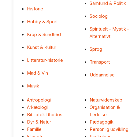
Samfund & Politik
Historie
Sociologi
Hobby & Sport
Spirituelt – Mystik –
Krop & Sundhed
Alternativt
Kunst & Kultur
Sprog
Litteratur-historie
Transport
Mad & Vin
Uddannelse
Musik
Antropologi
Naturvidenskab
Arkæologi
Organisation &
Bibliotek Rhodos
Ledelse
Dyr & Natur
Pædagogik
Familie
Personlig udvikling
Filosofi
Psykologi