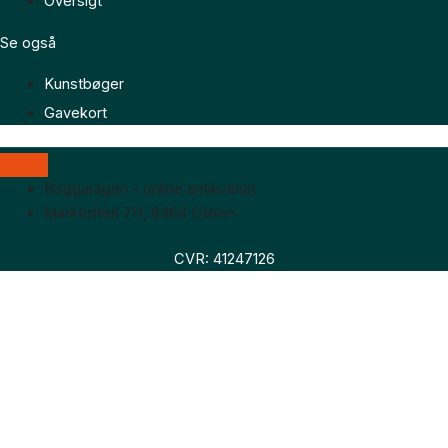
Oversigt
Se også
Kunstbøger
Gavekort
Boggaragen – online antikvariat
Marktoften 7H, 8464 Galten
CVR: 41247126
Faglitteratur
Skønlitteratur
Biografier