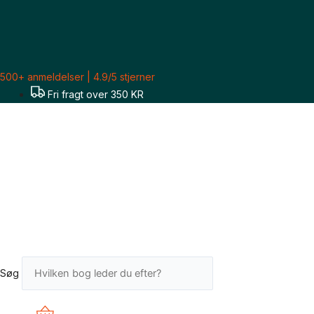
Gå
til
indholdet
500+ anmeldelser | 4.9/5 stjerner
Fri fragt over 350 KR
Søg