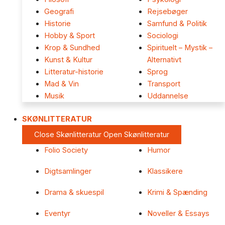
Geografi
Rejsebøger
Historie
Samfund & Politik
Hobby & Sport
Sociologi
Krop & Sundhed
Spirituelt – Mystik –
Kunst & Kultur
Alternativt
Litteratur-historie
Sprog
Mad & Vin
Transport
Musik
Uddannelse
SKØNLITTERATUR
Close Skønlitteratur
Open Skønlitteratur
Folio Society
Humor
Digtsamlinger
Klassikere
Drama & skuespil
Krimi & Spænding
Eventyr
Noveller & Essays