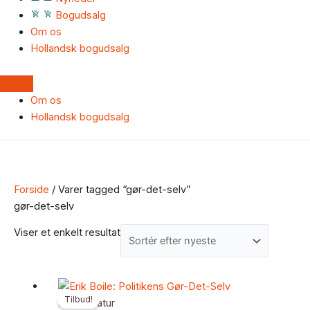
Bogudsalg
Om os
Hollandsk bogudsalg
Om os
Hollandsk bogudsalg
Forside
/ Varer tagged “gør-det-selv”
gør-det-selv
Viser et enkelt resultat
Den
Den
Tilbud!
oprindelige
aktuelle
Faglitteratur