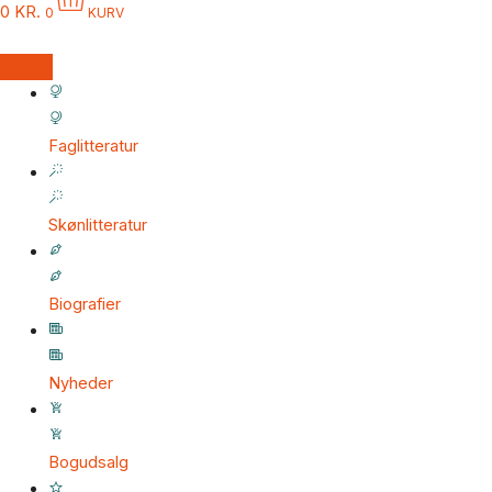
0
KR.
0
KURV
Faglitteratur
Skønlitteratur
Biografier
Nyheder
Bogudsalg