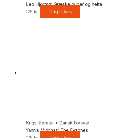
Leo Hjortsø: Græske guder og helte
125
kr.
Tilføj til kurv
Krigslitteratur + Dansk Forsvar
Yannis Mylonas: The Evzones
125
kr.
Tilføj til kurv