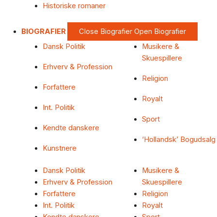
Historiske romaner
BIOGRAFIER
Close Biografier
Open Biografier
Dansk Politik
Musikere &
Skuespillere
Erhverv & Profession
Religion
Forfattere
Royalt
Int. Politik
Sport
Kendte danskere
‘Hollandsk’ Bogudsalg
Kunstnere
Dansk Politik
Musikere &
Erhverv & Profession
Skuespillere
Forfattere
Religion
Int. Politik
Royalt