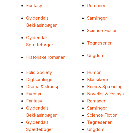
Fantasy
Romaner
Gyldendals
Samlinger
Bekkasinbøger
Science Fiction
Gyldendals
Tegneserier
Spættebøger
Ungdom
Historiske romaner
Folio Society
Humor
Digtsamlinger
Klassikere
Drama & skuespil
Krimi & Spænding
Eventyr
Noveller & Essays
Fantasy
Romaner
Gyldendals
Samlinger
Bekkasinbøger
Science Fiction
Gyldendals
Tegneserier
Spættebøger
Ungdom