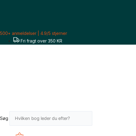
Gå
Sorteret
til
efter
indholdet
seneste
500+ anmeldelser | 4.9/5 stjerner
Fri fragt over 350 KR
Søg