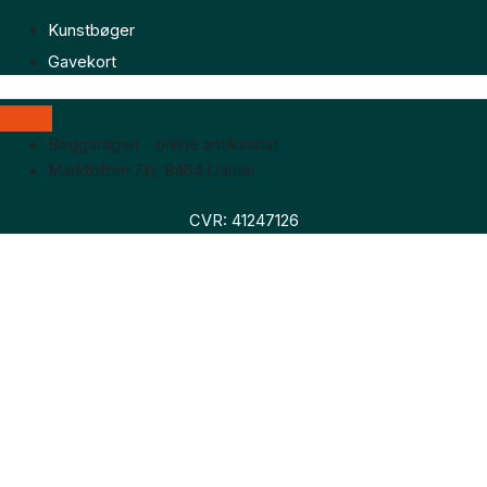
Kunstbøger
Gavekort
Boggaragen – online antikvariat
Marktoften 7H, 8464 Galten
CVR: 41247126
Faglitteratur
Skønlitteratur
Biografier
Nyheder
Om os