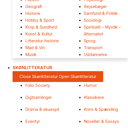
Geografi
Rejsebøger
Historie
Samfund & Politik
Hobby & Sport
Sociologi
Krop & Sundhed
Spirituelt – Mystik –
Kunst & Kultur
Alternativt
Litteratur-historie
Sprog
Mad & Vin
Transport
Musik
Uddannelse
SKØNLITTERATUR
Close Skønlitteratur
Open Skønlitteratur
Folio Society
Humor
Digtsamlinger
Klassikere
Drama & skuespil
Krimi & Spænding
Eventyr
Noveller & Essays