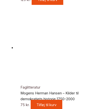
Faglitteratur
Mogens Herman Hansen – Kilder til
demokratiets historie 1750-2000
75
kr.
Tilføj til kurv