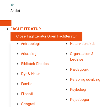
Andet
FAGLITTERATUR
Close Faglitteratur
Open Faglitteratur
Antropologi
Naturvidenskab
Arkæologi
Organisation &
Ledelse
Bibliotek Rhodos
Pædagogik
Dyr & Natur
Personlig udvikling
Familie
Psykologi
Filosofi
Rejsebøger
Geografi