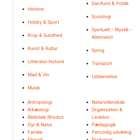
Samfund & Politik
Historie
Sociologi
Hobby & Sport
Spirituelt – Mystik –
Krop & Sundhed
Alternativt
Kunst & Kultur
Sprog
Litteratur-historie
Transport
Mad & Vin
Uddannelse
Musik
Antropologi
Naturvidenskab
Arkæologi
Organisation &
Bibliotek Rhodos
Ledelse
Dyr & Natur
Pædagogik
Familie
Personlig udvikling
Filosofi
Psykologi