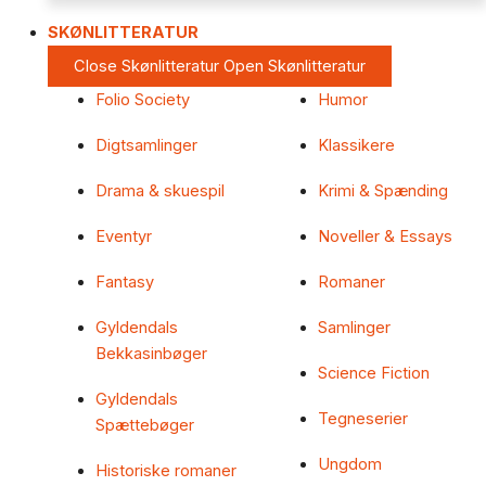
SKØNLITTERATUR
Close Skønlitteratur
Open Skønlitteratur
Folio Society
Humor
Digtsamlinger
Klassikere
Drama & skuespil
Krimi & Spænding
Eventyr
Noveller & Essays
Fantasy
Romaner
Gyldendals
Samlinger
Bekkasinbøger
Science Fiction
Gyldendals
Tegneserier
Spættebøger
Ungdom
Historiske romaner