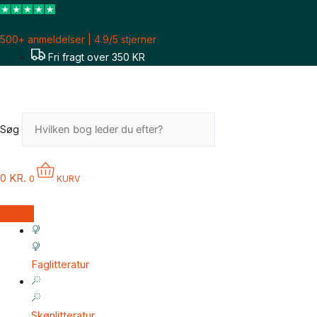
Gå
til
500+ anmeldelser | 4.9/5 stjerner
indholdet
Fri fragt over 350 KR
Søg
0
KR.
0
KURV
Faglitteratur
Skønlitteratur