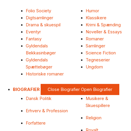
Folio Society
Humor
Digtsamlinger
Klassikere
Drama & skuespil
Krimi & Spænding
Eventyr
Noveller & Essays
Fantasy
Romaner
Gyldendals
Samlinger
Bekkasinbøger
Science Fiction
Gyldendals
Tegneserier
Spættebøger
Ungdom
Historiske romaner
BIOGRAFIER
Close Biografier
Open Biografier
Dansk Politik
Musikere &
Skuespillere
Erhverv & Profession
Religion
Forfattere
Royalt