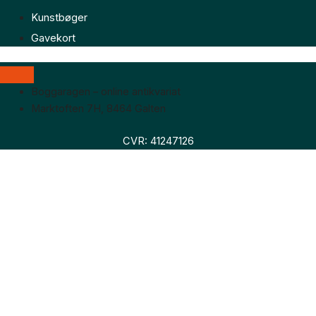
Kunstbøger
Gavekort
Boggaragen – online antikvariat
Marktoften 7H, 8464 Galten
CVR: 41247126
Faglitteratur
Skønlitteratur
Biografier
Nyheder
Om os