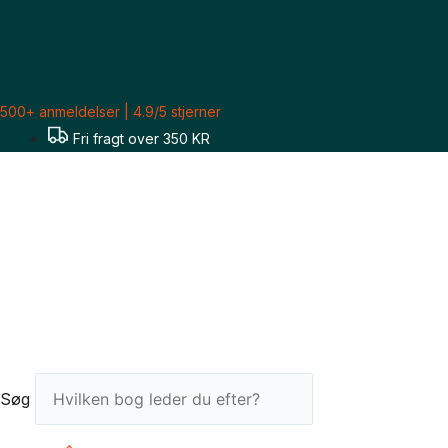
Gå
Sorteret
til
efter
indholdet
seneste
500+ anmeldelser | 4.9/5 stjerner
Fri fragt over 350 KR
Søg