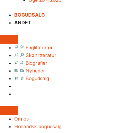
Uge 26 – 2026
BOGUDSALG
ANDET
Faglitteratur
Skønlitteratur
Biografier
Nyheder
Bogudsalg
Om os
Hollandsk bogudsalg