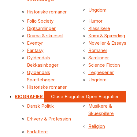
Ungdom
Historiske romaner
Folio Society
Humor
Digtsamlinger
Klassikere
Drama & skuespil
Krimi & Spænding
Eventyr
Noveller & Essays
Fantasy
Romaner
Gyldendals
Samlinger
Bekkasinbøger
Science Fiction
Gyldendals
Tegneserier
Spættebøger
Ungdom
Historiske romaner
BIOGRAFIER
Close Biografier
Open Biografier
Dansk Politik
Musikere &
Skuespillere
Erhverv & Profession
Religion
Forfattere