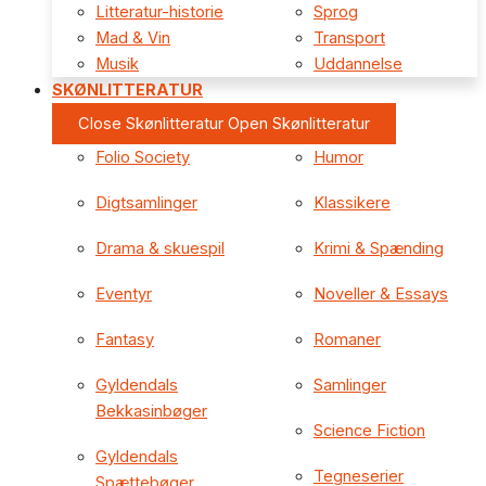
Litteratur-historie
Sprog
Mad & Vin
Transport
Musik
Uddannelse
SKØNLITTERATUR
Close Skønlitteratur
Open Skønlitteratur
Folio Society
Humor
Digtsamlinger
Klassikere
Drama & skuespil
Krimi & Spænding
Eventyr
Noveller & Essays
Fantasy
Romaner
Gyldendals
Samlinger
Bekkasinbøger
Science Fiction
Gyldendals
Tegneserier
Spættebøger