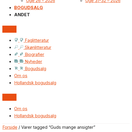
Uge 26 – 2026
Uge 31-32 – 2026
BOGUDSALG
ANDET
Faglitteratur
Skønlitteratur
Biografier
Nyheder
Bogudsalg
Om os
Hollandsk bogudsalg
Om os
Hollandsk bogudsalg
Forside
/ Varer tagged “Guds mange ansigter”