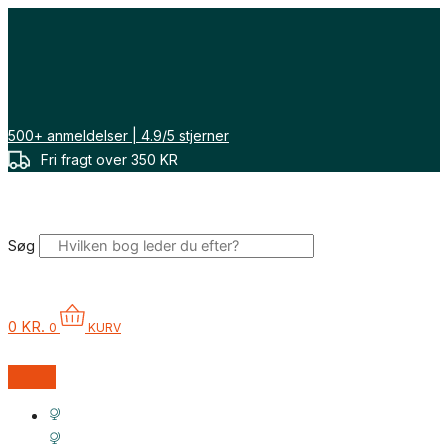
Gå
til
indholdet
500+ anmeldelser | 4.9/5 stjerner
Fri fragt over 350 KR
Søg
0
KR.
0
KURV