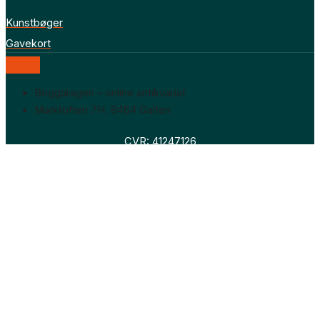
Kunstbøger
Gavekort
Boggaragen – online antikvariat
Marktoften 7H, 8464 Galten
CVR: 41247126
Faglitteratur
Skønlitteratur
Biografier
Nyheder
Om os