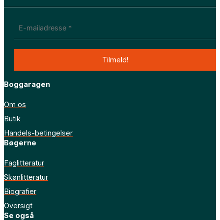
Boggaragen
Om os
Butik
Handels-betingelser
Bøgerne
Faglitteratur
Skønlitteratur
Biografier
Oversigt
Se også