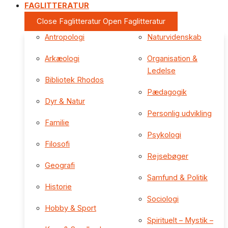
FAGLITTERATUR
Close Faglitteratur
Open Faglitteratur
Antropologi
Naturvidenskab
Arkæologi
Organisation &
Ledelse
Bibliotek Rhodos
Pædagogik
Dyr & Natur
Personlig udvikling
Familie
Psykologi
Filosofi
Rejsebøger
Geografi
Samfund & Politik
Historie
Sociologi
Hobby & Sport
Spirituelt – Mystik –