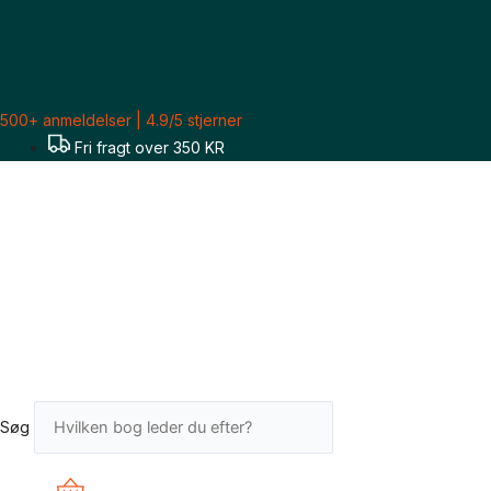
Gå
til
indholdet
500+ anmeldelser | 4.9/5 stjerner
Fri fragt over 350 KR
Søg