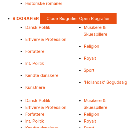
Historiske romaner
BIOGRAFIER
Close Biografier
Open Biografier
Dansk Politik
Musikere &
Skuespillere
Erhverv & Profession
Religion
Forfattere
Royalt
Int. Politik
Sport
Kendte danskere
‘Hollandsk’ Bogudsalg
Kunstnere
Dansk Politik
Musikere &
Erhverv & Profession
Skuespillere
Forfattere
Religion
Int. Politik
Royalt