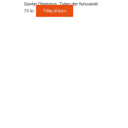
Günter Ohnemus: Tiden der forsvandt
70
kr.
Tilføj til kurv