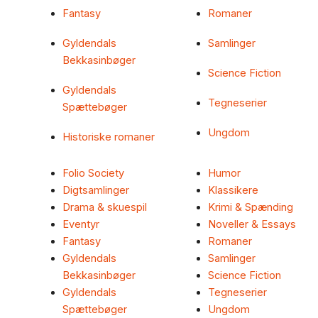
Fantasy
Romaner
Gyldendals
Samlinger
Bekkasinbøger
Science Fiction
Gyldendals
Tegneserier
Spættebøger
Ungdom
Historiske romaner
Folio Society
Humor
Digtsamlinger
Klassikere
Drama & skuespil
Krimi & Spænding
Eventyr
Noveller & Essays
Fantasy
Romaner
Gyldendals
Samlinger
Bekkasinbøger
Science Fiction
Gyldendals
Tegneserier
Spættebøger
Ungdom