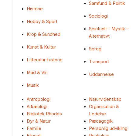
Samfund & Politik
Historie
Sociologi
Hobby & Sport
Spirituelt – Mystik –
Krop & Sundhed
Alternativt
Kunst & Kultur
Sprog
Litteratur-historie
Transport
Mad & Vin
Uddannelse
Musik
Antropologi
Naturvidenskab
Arkæologi
Organisation &
Bibliotek Rhodos
Ledelse
Dyr & Natur
Pædagogik
Familie
Personlig udvikling
Filosofi
Psykologi