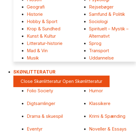
Geografi
Rejsebøger
Historie
Samfund & Politik
Hobby & Sport
Sociologi
Krop & Sundhed
Spirituelt – Mystik –
Kunst & Kultur
Alternativt
Litteratur-historie
Sprog
Mad & Vin
Transport
Musik
Uddannelse
SKØNLITTERATUR
Close Skønlitteratur
Open Skønlitteratur
Folio Society
Humor
Digtsamlinger
Klassikere
Drama & skuespil
Krimi & Spænding
Eventyr
Noveller & Essays