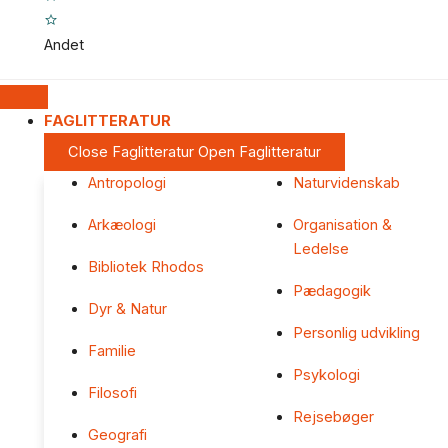
Andet
FAGLITTERATUR
Close Faglitteratur
Open Faglitteratur
Antropologi
Naturvidenskab
Arkæologi
Organisation &
Ledelse
Bibliotek Rhodos
Pædagogik
Dyr & Natur
Personlig udvikling
Familie
Psykologi
Filosofi
Rejsebøger
Geografi