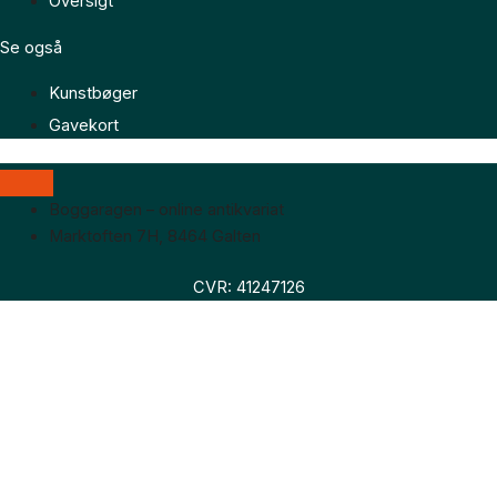
Oversigt
Se også
Kunstbøger
Gavekort
Boggaragen – online antikvariat
Marktoften 7H, 8464 Galten
CVR: 41247126
Faglitteratur
Skønlitteratur
Biografier