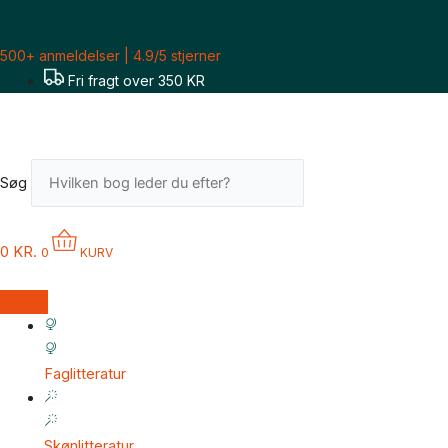
Gå
til
500+ anmeldelser | 4.9/5 stjerner
indholdet
Fri fragt over 350 KR
Søg
0
KR.
0
KURV
Faglitteratur
Skønlitteratur