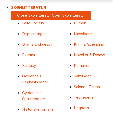
SKØNLITTERATUR
Close Skønlitteratur
Open Skønlitteratur
Folio Society
Humor
Digtsamlinger
Klassikere
Drama & skuespil
Krimi & Spænding
Eventyr
Noveller & Essays
Fantasy
Romaner
Gyldendals
Samlinger
Bekkasinbøger
Science Fiction
Gyldendals
Tegneserier
Spættebøger
Ungdom
Historiske romaner