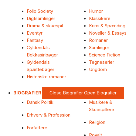
Folio Society
Humor
Digtsamlinger
Klassikere
Drama & skuespil
Krimi & Spænding
Eventyr
Noveller & Essays
Fantasy
Romaner
Gyldendals
Samlinger
Bekkasinbøger
Science Fiction
Gyldendals
Tegneserier
Spættebøger
Ungdom
Historiske romaner
BIOGRAFIER
Close Biografier
Open Biografier
Dansk Politik
Musikere &
Skuespillere
Erhverv & Profession
Religion
Forfattere
Royalt