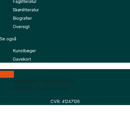
Faglitteratur
Skønlitteratur
Biografier
Oversigt
Se også
Kunstbøger
Gavekort
Boggaragen – online antikvariat
Marktoften 7H, 8464 Galten
CVR: 41247126
Faglitteratur
Skønlitteratur