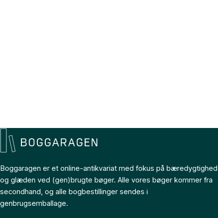
Boggaragen er et online-antikvariat med fokus på bæredygtighed
og glæden ved (gen)brugte bøger. Alle vores bøger kommer fra
secondhand, og alle bogbestillinger sendes i
genbrugsemballage.