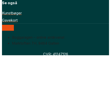
Se også
Kunstbøger
Gavekort
Boggaragen – online antikvariat
Marktoften 7H, 8464 Galten
CVR: 41247126
Faglitteratur
Skønlitteratur
Biografier
Nyheder