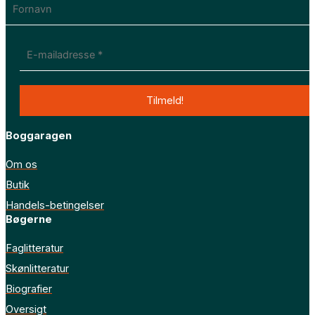
Boggaragen
Om os
Butik
Handels-betingelser
Bøgerne
Faglitteratur
Skønlitteratur
Biografier
Oversigt