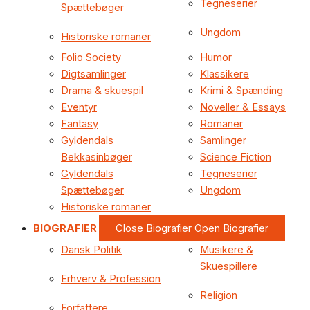
Tegneserier
Spættebøger
Ungdom
Historiske romaner
Folio Society
Humor
Digtsamlinger
Klassikere
Drama & skuespil
Krimi & Spænding
Eventyr
Noveller & Essays
Fantasy
Romaner
Gyldendals
Samlinger
Bekkasinbøger
Science Fiction
Gyldendals
Tegneserier
Spættebøger
Ungdom
Historiske romaner
BIOGRAFIER
Close Biografier
Open Biografier
Dansk Politik
Musikere &
Skuespillere
Erhverv & Profession
Religion
Forfattere