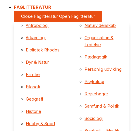
FAGLITTERATUR
Close Faglitteratur
Open Faglitteratur
Antropologi
Naturvidenskab
Arkæologi
Organisation &
Ledelse
Bibliotek Rhodos
Pædagogik
Dyr & Natur
Personlig udvikling
Familie
Psykologi
Filosofi
Rejsebøger
Geografi
Samfund & Politik
Historie
Sociologi
Hobby & Sport
Spirituelt – Mystik –