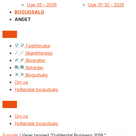
Uge 26 – 2026
Uge 31-32 – 2026
BOGUDSALG
ANDET
Faglitteratur
Skønlitteratur
Biografier
Nyheder
Bogudsalg
Om os
Hollandsk bogudsalg
Om os
Hollandsk bogudsalg
Forside
/ Varer tagged “Gyldendal Business 2019.”