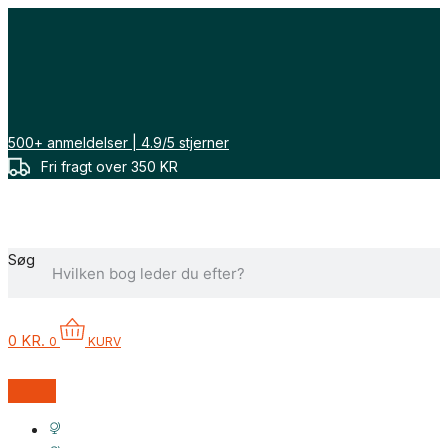
Gå
til
indholdet
500+ anmeldelser | 4.9/5 stjerner
Fri fragt over 350 KR
Søg
0
KR.
0
KURV