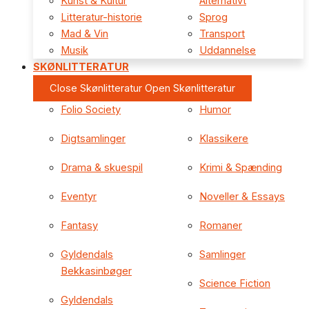
Kunst & Kultur
Alternativt
Litteratur-historie
Sprog
Mad & Vin
Transport
Musik
Uddannelse
SKØNLITTERATUR
Close Skønlitteratur
Open Skønlitteratur
Folio Society
Humor
Digtsamlinger
Klassikere
Drama & skuespil
Krimi & Spænding
Eventyr
Noveller & Essays
Fantasy
Romaner
Gyldendals
Samlinger
Bekkasinbøger
Science Fiction
Gyldendals