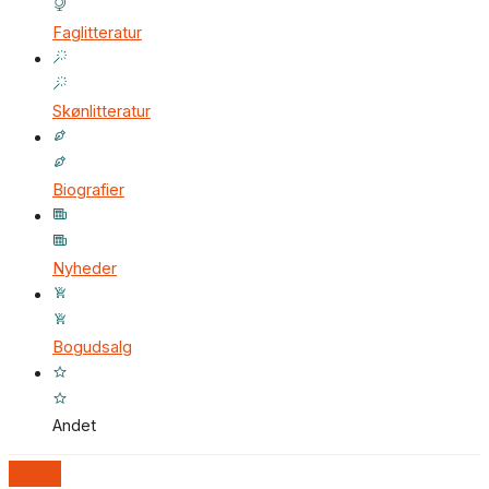
Faglitteratur
Skønlitteratur
Biografier
Nyheder
Bogudsalg
Andet