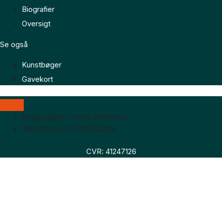
Biografier
Oversigt
Se også
Kunstbøger
Gavekort
Boggaragen – online antikvariat
Marktoften 7H, 8464 Galten
CVR: 41247126
Faglitteratur
Skønlitteratur