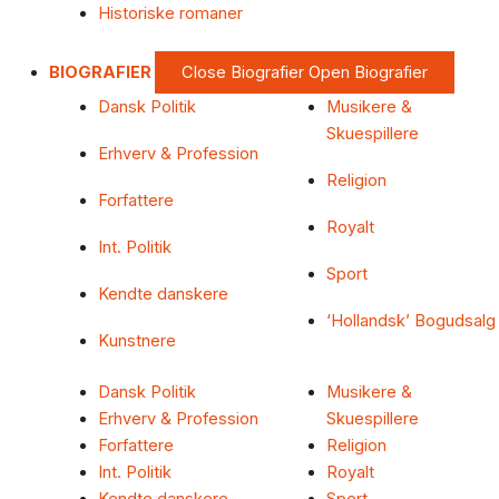
Historiske romaner
BIOGRAFIER
Close Biografier
Open Biografier
Dansk Politik
Musikere &
Skuespillere
Erhverv & Profession
Religion
Forfattere
Royalt
Int. Politik
Sport
Kendte danskere
‘Hollandsk’ Bogudsalg
Kunstnere
Dansk Politik
Musikere &
Erhverv & Profession
Skuespillere
Forfattere
Religion
Int. Politik
Royalt