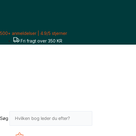
Gå
til
indholdet
500+ anmeldelser | 4.9/5 stjerner
Fri fragt over 350 KR
Søg