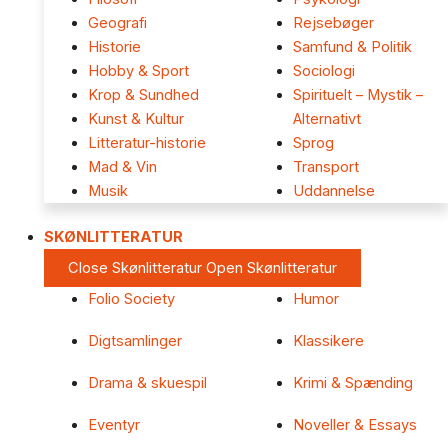
Geografi
Rejsebøger
Historie
Samfund & Politik
Hobby & Sport
Sociologi
Krop & Sundhed
Spirituelt – Mystik –
Kunst & Kultur
Alternativt
Litteratur-historie
Sprog
Mad & Vin
Transport
Musik
Uddannelse
SKØNLITTERATUR
Close Skønlitteratur
Open Skønlitteratur
Folio Society
Humor
Digtsamlinger
Klassikere
Drama & skuespil
Krimi & Spænding
Eventyr
Noveller & Essays