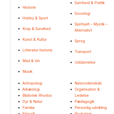
Samfund & Politik
Historie
Sociologi
Hobby & Sport
Spirituelt – Mystik –
Krop & Sundhed
Alternativt
Kunst & Kultur
Sprog
Litteratur-historie
Transport
Mad & Vin
Uddannelse
Musik
Antropologi
Naturvidenskab
Arkæologi
Organisation &
Bibliotek Rhodos
Ledelse
Dyr & Natur
Pædagogik
Familie
Personlig udvikling
Filosofi
Psykologi