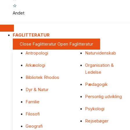
Andet
FAGLITTERATUR
Close Faglitteratur
Open Faglitteratur
Antropologi
Naturvidenskab
Arkæologi
Organisation &
Ledelse
Bibliotek Rhodos
Pædagogik
Dyr & Natur
Personlig udvikling
Familie
Psykologi
Filosofi
Rejsebøger
Geografi