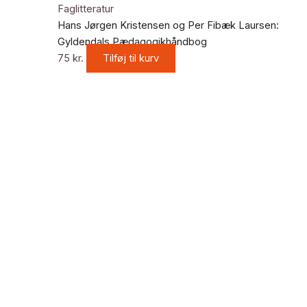
Faglitteratur
Hans Jørgen Kristensen og Per Fibæk Laursen:
Gyldendals Pædagogikhåndbog
75
kr.
Tilføj til kurv