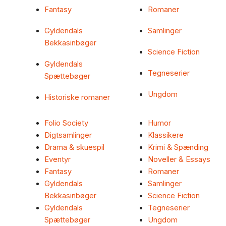
Fantasy
Romaner
Gyldendals
Samlinger
Bekkasinbøger
Science Fiction
Gyldendals
Tegneserier
Spættebøger
Ungdom
Historiske romaner
Folio Society
Humor
Digtsamlinger
Klassikere
Drama & skuespil
Krimi & Spænding
Eventyr
Noveller & Essays
Fantasy
Romaner
Gyldendals
Samlinger
Bekkasinbøger
Science Fiction
Gyldendals
Tegneserier
Spættebøger
Ungdom