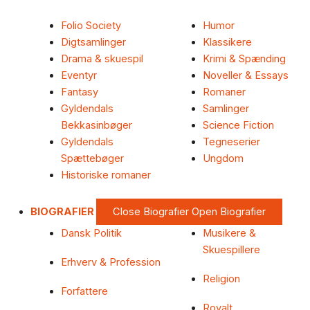
Folio Society
Humor
Digtsamlinger
Klassikere
Drama & skuespil
Krimi & Spænding
Eventyr
Noveller & Essays
Fantasy
Romaner
Gyldendals
Samlinger
Bekkasinbøger
Science Fiction
Gyldendals
Tegneserier
Spættebøger
Ungdom
Historiske romaner
BIOGRAFIER
Close Biografier
Open Biografier
Dansk Politik
Musikere &
Skuespillere
Erhverv & Profession
Religion
Forfattere
Royalt