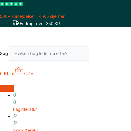
Gå
til
500+ anmeldelser | 4.9/5 stjerner
indholdet
Fri fragt over 350 KR
Søg
0
KR.
0
KURV
Faglitteratur
Skønlitteratur