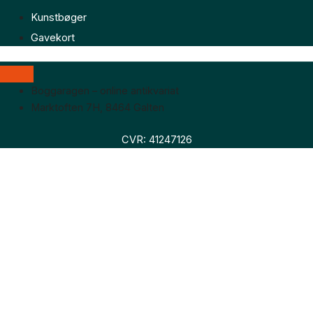
Kunstbøger
Gavekort
Boggaragen – online antikvariat
Marktoften 7H, 8464 Galten
CVR: 41247126
Faglitteratur
Skønlitteratur
Biografier
Nyheder
Om os