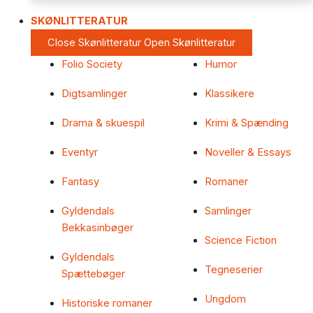
SKØNLITTERATUR
Close Skønlitteratur
Open Skønlitteratur
Folio Society
Humor
Digtsamlinger
Klassikere
Drama & skuespil
Krimi & Spænding
Eventyr
Noveller & Essays
Fantasy
Romaner
Gyldendals
Samlinger
Bekkasinbøger
Science Fiction
Gyldendals
Tegneserier
Spættebøger
Ungdom
Historiske romaner