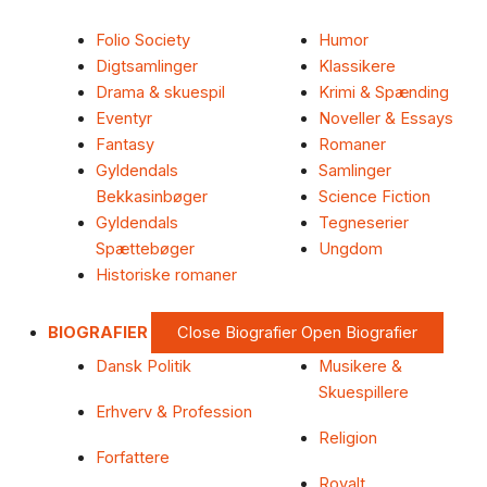
Folio Society
Humor
Digtsamlinger
Klassikere
Drama & skuespil
Krimi & Spænding
Eventyr
Noveller & Essays
Fantasy
Romaner
Gyldendals
Samlinger
Bekkasinbøger
Science Fiction
Gyldendals
Tegneserier
Spættebøger
Ungdom
Historiske romaner
BIOGRAFIER
Close Biografier
Open Biografier
Dansk Politik
Musikere &
Skuespillere
Erhverv & Profession
Religion
Forfattere
Royalt