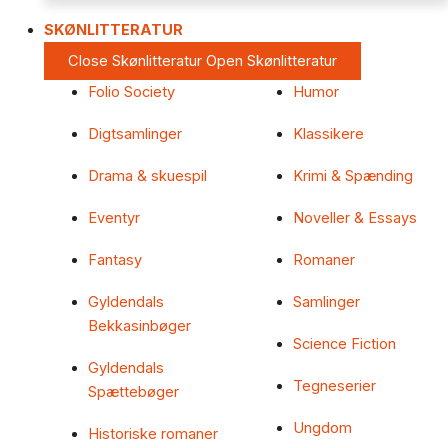
SKØNLITTERATUR
Close Skønlitteratur
Open Skønlitteratur
Folio Society
Humor
Digtsamlinger
Klassikere
Drama & skuespil
Krimi & Spænding
Eventyr
Noveller & Essays
Fantasy
Romaner
Gyldendals
Samlinger
Bekkasinbøger
Science Fiction
Gyldendals
Tegneserier
Spættebøger
Ungdom
Historiske romaner