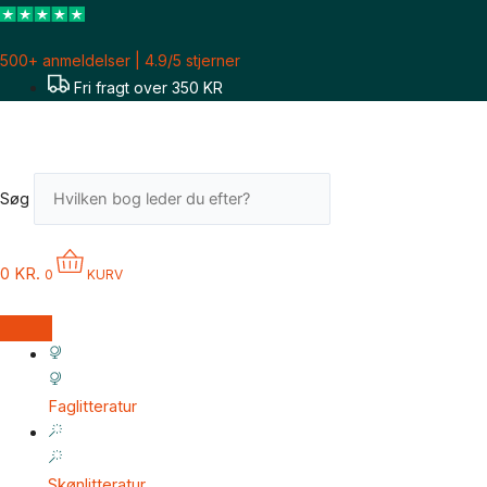
Gå
til
500+ anmeldelser | 4.9/5 stjerner
indholdet
Fri fragt over 350 KR
Søg
0
KR.
0
KURV
Faglitteratur
Skønlitteratur