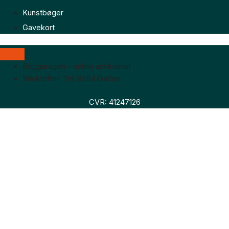
Kunstbøger
Gavekort
Boggaragen – online antikvariat
Marktoften 7H, 8464 Galten
CVR: 41247126
Faglitteratur
Skønlitteratur
Biografier
Nyheder
Om os