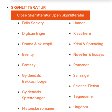
SKØNLITTERATUR
Close Skønlitteratur
Open Skønlitteratur
Folio Society
Humor
Digtsamlinger
Klassikere
Drama & skuespil
Krimi & Spænding
Eventyr
Noveller & Essays
Fantasy
Romaner
Gyldendals
Samlinger
Bekkasinbøger
Science Fiction
Gyldendals
Tegneserier
Spættebøger
Ungdom
Historiske romaner