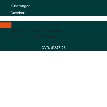
Kunstbøger
Gavekort
Boggaragen – online antikvariat
Marktoften 7H, 8464 Galten
CVR: 41247126
Faglitteratur
Skønlitteratur
Biografier
Nyheder
Om os