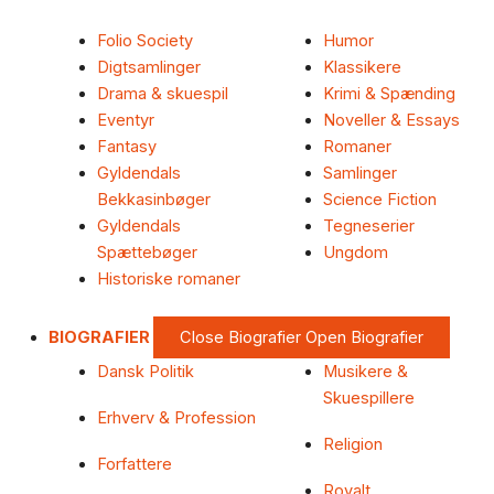
Folio Society
Humor
Digtsamlinger
Klassikere
Drama & skuespil
Krimi & Spænding
Eventyr
Noveller & Essays
Fantasy
Romaner
Gyldendals
Samlinger
Bekkasinbøger
Science Fiction
Gyldendals
Tegneserier
Spættebøger
Ungdom
Historiske romaner
BIOGRAFIER
Close Biografier
Open Biografier
Dansk Politik
Musikere &
Skuespillere
Erhverv & Profession
Religion
Forfattere
Royalt