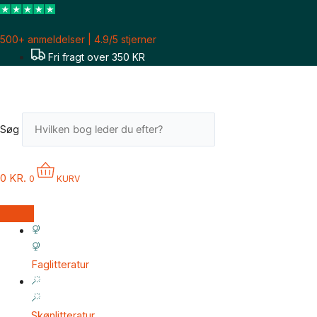
Gå
til
500+ anmeldelser | 4.9/5 stjerner
indholdet
Fri fragt over 350 KR
Søg
0
KR.
0
KURV
Faglitteratur
Skønlitteratur