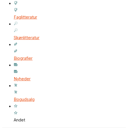
Faglitteratur
Skønlitteratur
Biografier
Nyheder
Bogudsalg
Andet