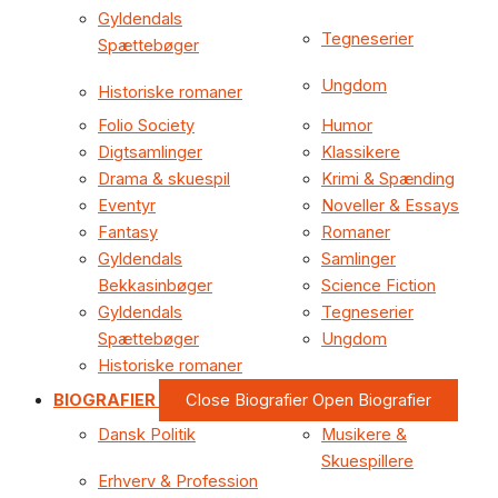
Gyldendals
Tegneserier
Spættebøger
Ungdom
Historiske romaner
Folio Society
Humor
Digtsamlinger
Klassikere
Drama & skuespil
Krimi & Spænding
Eventyr
Noveller & Essays
Fantasy
Romaner
Gyldendals
Samlinger
Bekkasinbøger
Science Fiction
Gyldendals
Tegneserier
Spættebøger
Ungdom
Historiske romaner
BIOGRAFIER
Close Biografier
Open Biografier
Dansk Politik
Musikere &
Skuespillere
Erhverv & Profession