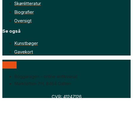
Skønlitteratur
Biografier
Oversigt
Se også
Kunstbøger
Gavekort
Boggaragen – online antikvariat
Marktoften 7H, 8464 Galten
CVR: 41247126
Faglitteratur
Skønlitteratur