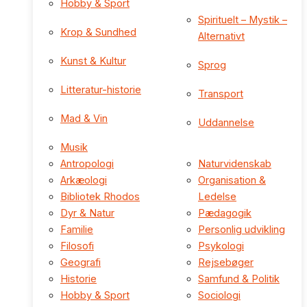
Hobby & Sport
Spirituelt – Mystik –
Krop & Sundhed
Alternativt
Kunst & Kultur
Sprog
Litteratur-historie
Transport
Mad & Vin
Uddannelse
Musik
Antropologi
Naturvidenskab
Arkæologi
Organisation &
Bibliotek Rhodos
Ledelse
Dyr & Natur
Pædagogik
Familie
Personlig udvikling
Filosofi
Psykologi
Geografi
Rejsebøger
Historie
Samfund & Politik
Hobby & Sport
Sociologi