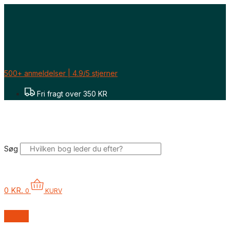
Gå
til
indholdet
500+ anmeldelser | 4.9/5 stjerner
Fri fragt over 350 KR
Søg
0
KR.
0
KURV