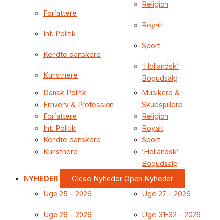
Religion
Forfattere
Royalt
Int. Politik
Sport
Kendte danskere
‘Hollandsk’
Kunstnere
Bogudsalg
Dansk Politik
Musikere &
Erhverv & Profession
Skuespillere
Forfattere
Religion
Int. Politik
Royalt
Kendte danskere
Sport
Kunstnere
‘Hollandsk’
Bogudsalg
NYHEDER
Close Nyheder
Open Nyheder
Uge 25 – 2026
Uge 27 – 2026
Uge 26 – 2026
Uge 31-32 – 2026