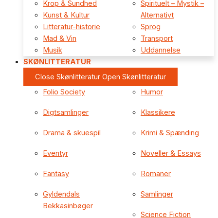
Krop & Sundhed
Spirituelt – Mystik –
Kunst & Kultur
Alternativt
Litteratur-historie
Sprog
Mad & Vin
Transport
Musik
Uddannelse
SKØNLITTERATUR
Close Skønlitteratur
Open Skønlitteratur
Folio Society
Humor
Digtsamlinger
Klassikere
Drama & skuespil
Krimi & Spænding
Eventyr
Noveller & Essays
Fantasy
Romaner
Gyldendals
Samlinger
Bekkasinbøger
Science Fiction