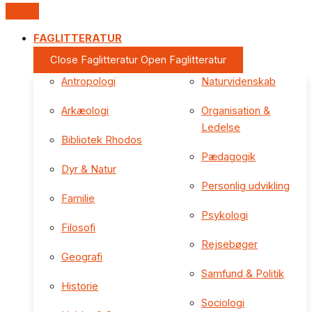
FAGLITTERATUR
Close Faglitteratur
Open Faglitteratur
Antropologi
Naturvidenskab
Arkæologi
Organisation &
Ledelse
Bibliotek Rhodos
Pædagogik
Dyr & Natur
Personlig udvikling
Familie
Psykologi
Filosofi
Rejsebøger
Geografi
Samfund & Politik
Historie
Sociologi